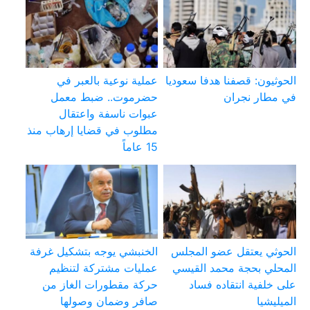
الحوثيون: قصفنا هدفا سعوديا
عملية نوعية بالعبر في
في مطار نجران
حضرموت.. ضبط معمل
عبوات ناسفة واعتقال
مطلوب في قضايا إرهاب منذ
15 عاماً
الحوثي يعتقل عضو المجلس
الخنبشي يوجه بتشكيل غرفة
المحلي بحجة محمد القيسي
عمليات مشتركة لتنظيم
على خلفية انتقاده فساد
حركة مقطورات الغاز من
الميليشيا
صافر وضمان وصولها