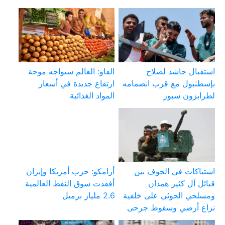
استقبال حاشد لصلاح
الفاو: العالم سيواجه موجة
بإسطنبول مع قرب انضمامه
ارتفاع جديدة في أسعار
لطرابزون سبور
المواد الغذائية
اشتباكات في الجوف بين
أرامكو: حرب أمريكا وإيران
قبائل آل كثير همدان
أفقدت سوق النفط العالمية
ومسلحي الحوثي على خلفية
2.6 مليار برميل
نزاع أرضي وسقوط جرحى