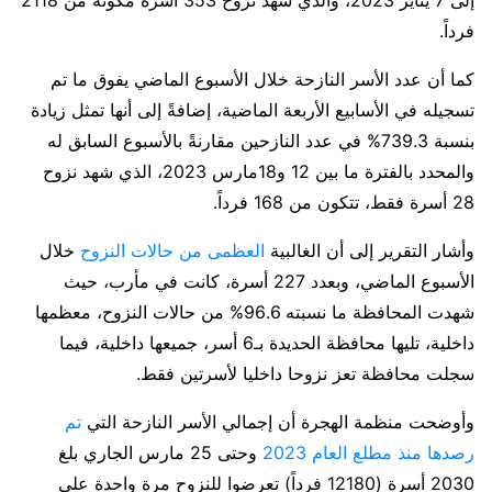
إلى 7 يناير 2023، والذي شهد نزوح 353 أسرة مكونة من 2118
فرداً.
كما أن عدد الأسر النازحة خلال الأسبوع الماضي يفوق ما تم
تسجيله في الأسابيع الأربعة الماضية، إضافةً إلى أنها تمثل زيادة
بنسبة 739.3% في عدد النازحين مقارنةً بالأسبوع السابق له
والمحدد بالفترة ما بين 12 و18مارس 2023، الذي شهد نزوح
28 أسرة فقط، تتكون من 168 فرداً.
وأشار التقرير إلى أن الغالبية
العظمى من حالات النزوح
خلال
الأسبوع الماضي، وبعدد 227 أسرة، كانت في مأرب، حيث
شهدت المحافظة ما نسبته 96.6% من حالات النزوح، معظمها
داخلية، تليها محافظة الحديدة بـ6 أسر، جميعها داخلية، فيما
سجلت محافظة تعز نزوحا داخليا لأسرتين فقط.
وأوضحت منظمة الهجرة أن إجمالي الأسر النازحة التي
تم
رصدها منذ مطلع العام 2023
وحتى 25 مارس الجاري بلغ
2030 أسرة (12180 فرداً) تعرضوا للنزوح مرة واحدة على