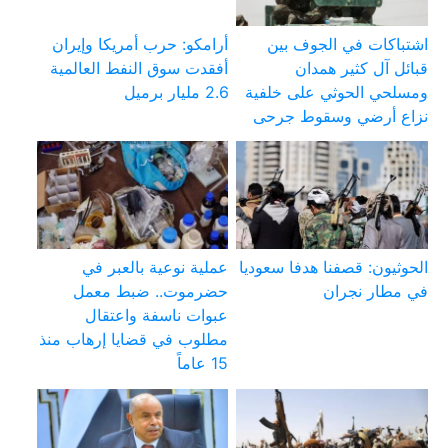
اشتباكات في الجوف بين
أرامكو: حرب أمريكا وإيران
قبائل آل كثير همدان
أفقدت سوق النفط العالمية
ومسلحي الحوثي على خلفية
2.6 مليار برميل
نزاع أرضي وسقوط جرحى
الحوثيون: قصفنا هدفا سعوديا
عملية نوعية بالعبر في
في مطار نجران
حضرموت.. ضبط معمل
عبوات ناسفة واعتقال
مطلوب في قضايا إرهاب منذ
15 عاماً