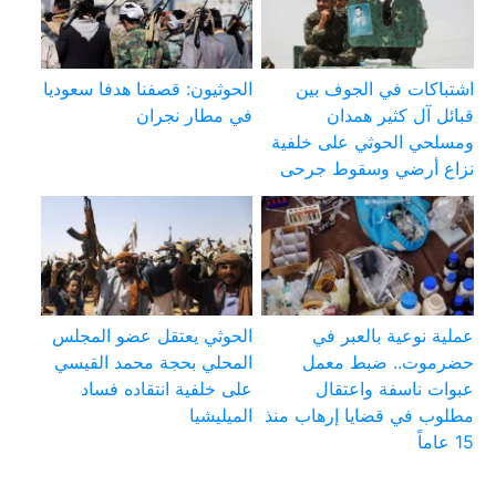
اشتباكات في الجوف بين
الحوثيون: قصفنا هدفا سعوديا
قبائل آل كثير همدان
في مطار نجران
ومسلحي الحوثي على خلفية
نزاع أرضي وسقوط جرحى
عملية نوعية بالعبر في
الحوثي يعتقل عضو المجلس
حضرموت.. ضبط معمل
المحلي بحجة محمد القيسي
عبوات ناسفة واعتقال
على خلفية انتقاده فساد
مطلوب في قضايا إرهاب منذ
الميليشيا
15 عاماً