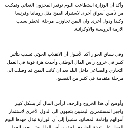
وأكد أن الوزارة استطاعت اليوم توفير المخزون الغذائي وتمكنت
من تأمين أسواق أخرى لاستيراد القمح مثل رومانيا وفرنسا
وكندا ودول أخرى وان اليمن تجاوزت مرحلة الخطر بسبب
الازمة الروسية والاوكرانية.
وفي سياق الحوار أكد الأشول أن الانقلاب الحوثي تسبب بتأثير
كبير في خروج رأس المال الوطني وأحدث هزة قوية في العمل
التجاري والصناعي داخل البلد بعد ان كانت اليمن قد وصلت الى
مرحلة متقدمة في كثير من التصنيع.
وأوضح أن هذا الخروج والزحف لرأس المال أثر بشكل كبير
واجبر المستثمرين اليمنيين يتجهون الى الدول الأخرى لاستثمار
أموالهم وإقامة المصانع، مشيراَ إلى أن الوزارة تبذل جهدها اليوم
للعمل على تهيئة الظروف لجذب رأس المال حتى يعود للعمل