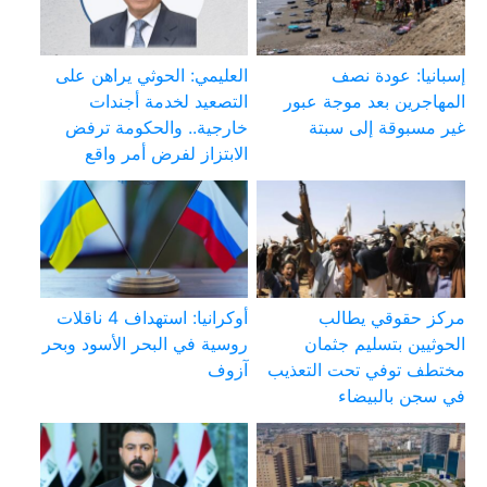
إسبانيا: عودة نصف
العليمي: الحوثي يراهن على
المهاجرين بعد موجة عبور
التصعيد لخدمة أجندات
غير مسبوقة إلى سبتة
خارجية.. والحكومة ترفض
الابتزاز لفرض أمر واقع
مركز حقوقي يطالب
أوكرانيا: استهداف 4 ناقلات
الحوثيين بتسليم جثمان
روسية في البحر الأسود وبحر
مختطف توفي تحت التعذيب
آزوف
في سجن بالبيضاء