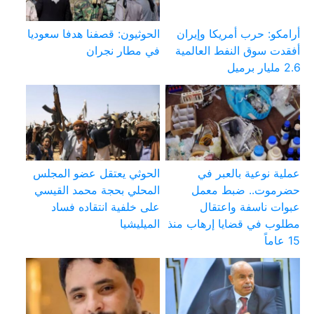
أرامكو: حرب أمريكا وإيران
الحوثيون: قصفنا هدفا سعوديا
أفقدت سوق النفط العالمية
في مطار نجران
2.6 مليار برميل
عملية نوعية بالعبر في
الحوثي يعتقل عضو المجلس
حضرموت.. ضبط معمل
المحلي بحجة محمد القيسي
عبوات ناسفة واعتقال
على خلفية انتقاده فساد
مطلوب في قضايا إرهاب منذ
الميليشيا
15 عاماً