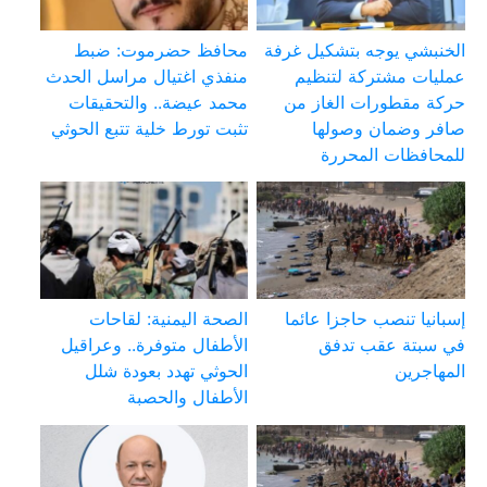
الخنبشي يوجه بتشكيل غرفة
محافظ حضرموت: ضبط
عمليات مشتركة لتنظيم
منفذي اغتيال مراسل الحدث
حركة مقطورات الغاز من
محمد عيضة.. والتحقيقات
صافر وضمان وصولها
تثبت تورط خلية تتبع الحوثي
للمحافظات المحررة
إسبانيا تنصب حاجزا عائما
الصحة اليمنية: لقاحات
في سبتة عقب تدفق
الأطفال متوفرة.. وعراقيل
المهاجرين
الحوثي تهدد بعودة شلل
الأطفال والحصبة