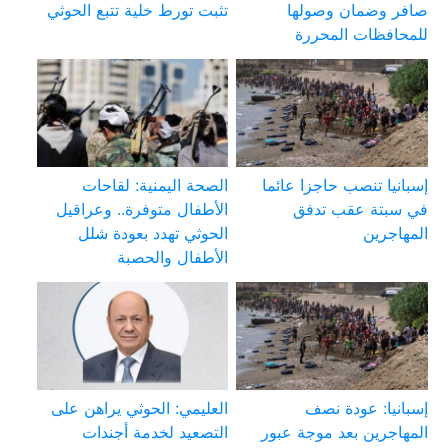
صافر وضمان وصولها
تثبت تورط خلية تتبع الحوثي
للمحافظات المحررة
إسبانيا تنصب حاجزا عائما
الصحة اليمنية: لقاحات
في سبتة عقب تدفق
الأطفال متوفرة.. وعراقيل
المهاجرين
الحوثي تهدد بعودة شلل
الأطفال والحصبة
إسبانيا: عودة نصف
العليمي: الحوثي يراهن على
المهاجرين بعد موجة عبور
التصعيد لخدمة أجندات