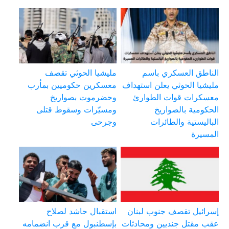
الناطق العسكري باسم
مليشيا الحوثي تقصف
مليشيا الحوثي يعلن استهداف
معسكرين حكوميين بمأرب
معسكرات قوات الطوارئ
وحضرموت بصواريخ
الحكومية بالصواريخ
ومسيّرات وسقوط قتلى
الباليستية والطائرات
وجرحى
المسيرة
إسرائيل تقصف جنوب لبنان
استقبال حاشد لصلاح
عقب مقتل جنديين ومحادثات
بإسطنبول مع قرب انضمامه