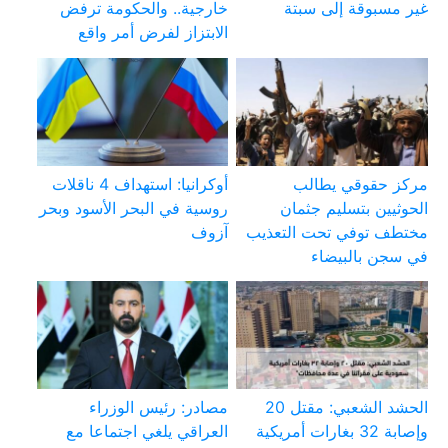
غير مسبوقة إلى سبتة
خارجية.. والحكومة ترفض
الابتزاز لفرض أمر واقع
مركز حقوقي يطالب
أوكرانيا: استهداف 4 ناقلات
الحوثيين بتسليم جثمان
روسية في البحر الأسود وبحر
مختطف توفي تحت التعذيب
آزوف
في سجن بالبيضاء
الحشد الشعبي: مقتل 20
مصادر: رئيس الوزراء
وإصابة 32 بغارات أمريكية
العراقي يلغي اجتماعا مع