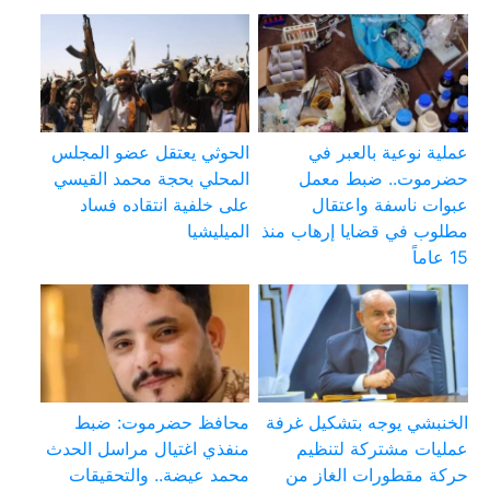
عملية نوعية بالعبر في
الحوثي يعتقل عضو المجلس
حضرموت.. ضبط معمل
المحلي بحجة محمد القيسي
عبوات ناسفة واعتقال
على خلفية انتقاده فساد
مطلوب في قضايا إرهاب منذ
الميليشيا
15 عاماً
الخنبشي يوجه بتشكيل غرفة
محافظ حضرموت: ضبط
عمليات مشتركة لتنظيم
منفذي اغتيال مراسل الحدث
حركة مقطورات الغاز من
محمد عيضة.. والتحقيقات