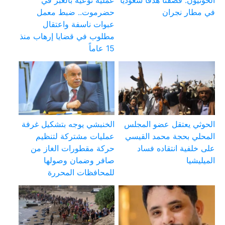
الحوثيون: قصفنا هدفا سعوديا
عملية نوعية بالعبر في
في مطار نجران
حضرموت.. ضبط معمل
عبوات ناسفة واعتقال
مطلوب في قضايا إرهاب منذ
15 عاماً
الحوثي يعتقل عضو المجلس
الخنبشي يوجه بتشكيل غرفة
المحلي بحجة محمد القيسي
عمليات مشتركة لتنظيم
على خلفية انتقاده فساد
حركة مقطورات الغاز من
الميليشيا
صافر وضمان وصولها
للمحافظات المحررة