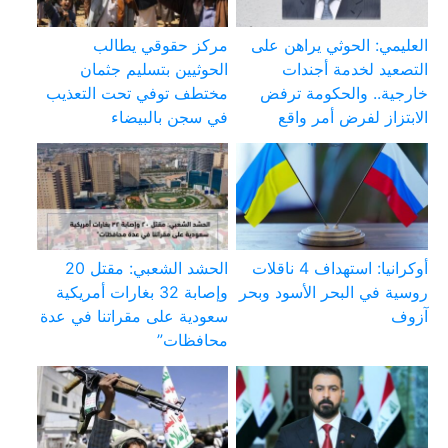
العليمي: الحوثي يراهن على
مركز حقوقي يطالب
التصعيد لخدمة أجندات
الحوثيين بتسليم جثمان
خارجية.. والحكومة ترفض
مختطف توفي تحت التعذيب
الابتزاز لفرض أمر واقع
في سجن بالبيضاء
أوكرانيا: استهداف 4 ناقلات
الحشد الشعبي: مقتل 20
روسية في البحر الأسود وبحر
وإصابة 32 بغارات أمريكية
آزوف
سعودية على مقراتنا في عدة
محافظات”