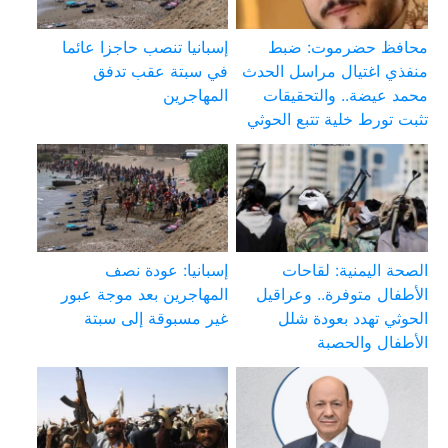
محافظ حضرموت: ضبط
إسبانيا تنصب حاجزا عائما
منفذي اغتيال مراسل الحدث
في سبتة عقب تدفق
محمد عيضة.. والتحقيقات
المهاجرين
تثبت تورط خلية تتبع الحوثي
الصحة اليمنية: لقاحات
إسبانيا: عودة نصف
الأطفال متوفرة.. وعراقيل
المهاجرين بعد موجة عبور
الحوثي تهدد بعودة شلل
غير مسبوقة إلى سبتة
الأطفال والحصبة