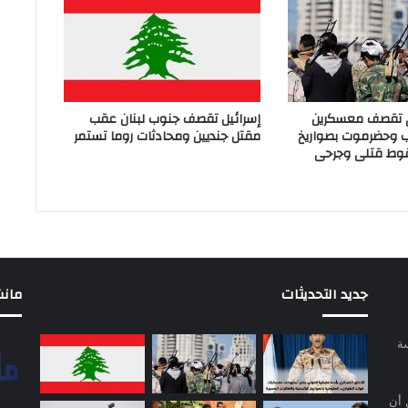
ي تقصف معسكرين
إسرائيل تقصف جنوب لبنان عقب
ب وحضرموت بصواريخ
مقتل جنديين ومحادثات روما تستمر
وط قتلى وجرحى
جديد التحديثات
مانشيت 
سة
 أن