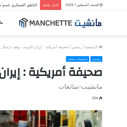
الناطق العسكري باسم مل
الجمعة, أغسطس 7 2026
أخبار عاجلة
ما
الرئيسية
|
رئيسي
|
صحيفة أمريكية : إيران التزمت بوقف ارسال ا
رئيسي
مانشيتات محلية
صحيفة أمريكية : إيرا
مانشيت-متابعات
254