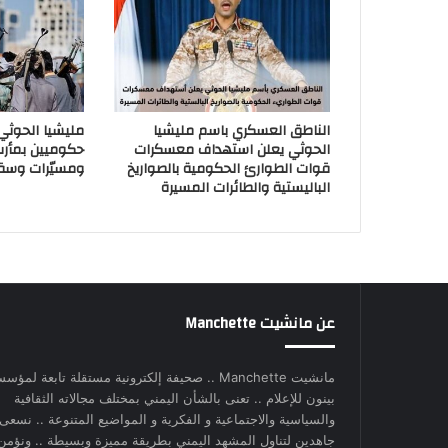
الناطق العسكري باسم مليشيا
مليشيا الحوث
الحوثي يعلن استهداف معسكرات
حكوميين بمأر
قوات الطوارئ الحكومية بالصواريخ
ومسيّرات وسق
الباليستية والطائرات المسيرة
عن مانشيت Manchette
مانشيت Manchette .. صحيفة إلكترونية مستقلة تابعة لمؤس
بينون للإعلام .. تعنى بالشأن اليمني بمختلف مجالاته الثقافية
والسياسية والاجتماعية و الفكرية و المواضيع المتنوعة .. نسعى
جاهدين لتناول المشهد اليمني بطريقة مميزة وبسيطة .. ونؤمن