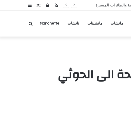
RSS
تسجيل
مقال
عمود
ة والطائرات المسيرة
الدخول
عشوائي
جانبي
بحث
ماتشات
مانشيتات
تاتشات
Manchette
عن
حة الى الحوثي