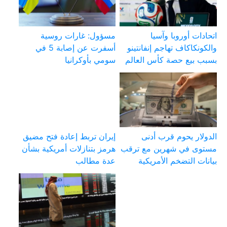
اتحادات أوروبا وآسيا
مسؤول: غارات روسية
والكونكاكاف تهاجم إنفانتينو
أسفرت عن إصابة 5 في
بسبب بيع حصة كأس العالم
سومي بأوكرانيا
الدولار يحوم قرب أدنى
إيران تربط إعادة فتح مضيق
مستوى في شهرين مع ترقب
هرمز بتنازلات أمريكية بشأن
بيانات التضخم الأمريكية
عدة مطالب