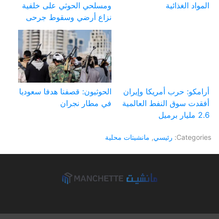
المواد الغذائية
ومسلحي الحوثي على خلفية
نزاع أرضي وسقوط جرحى
أرامكو: حرب أمريكا وإيران
الحوثيون: قصفنا هدفا سعوديا
أفقدت سوق النفط العالمية
في مطار نجران
2.6 مليار برميل
Categories:
رئيسي
,
مانشيتات محلية