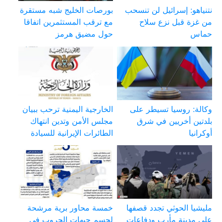
نتنياهو: إسرائيل لن تنسحب
بورصات الخليج شبه مستقرة
من غزة قبل نزع سلاح
مع ترقب المستثمرين اتفاقا
حماس
حول مضيق هرمز
وكالة: روسيا تسيطر على
الخارجية اليمنية ترحب ببيان
بلدتين أخريين في شرق
مجلس الأمن وتدين انتهاك
أوكرانيا
الطائرات الإيرانية للسيادة
مليشيا الحوثي تجدد قصفها
خمسة محاور برية مرشحة
على مدينة مأرب ودفاعات
لحسم جبهات الحروب في