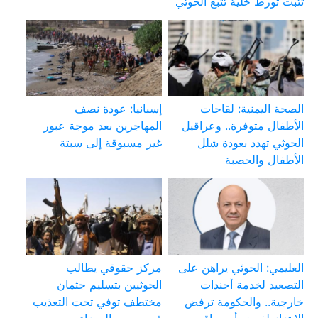
تثبت تورط خلية تتبع الحوثي
الصحة اليمنية: لقاحات
إسبانيا: عودة نصف
الأطفال متوفرة.. وعراقيل
المهاجرين بعد موجة عبور
الحوثي تهدد بعودة شلل
غير مسبوقة إلى سبتة
الأطفال والحصبة
العليمي: الحوثي يراهن على
مركز حقوقي يطالب
التصعيد لخدمة أجندات
الحوثيين بتسليم جثمان
خارجية.. والحكومة ترفض
مختطف توفي تحت التعذيب