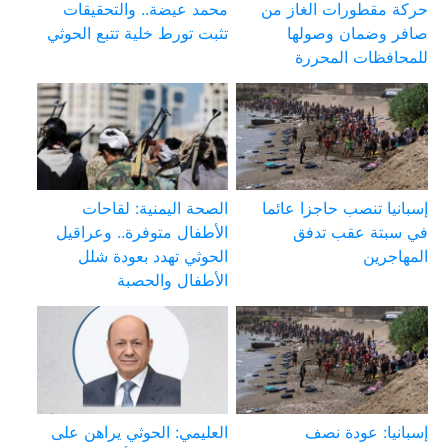
حركة مقطورات الغاز من
محمد عيضة.. والتحقيقات
صافر وضمان وصولها
تثبت تورط خلية تتبع الحوثي
للمحافظات المحررة
إسبانيا تنصب حاجزا عائما
الصحة اليمنية: لقاحات
في سبتة عقب تدفق
الأطفال متوفرة.. وعراقيل
المهاجرين
الحوثي تهدد بعودة شلل
الأطفال والحصبة
إسبانيا: عودة نصف
العليمي: الحوثي يراهن على