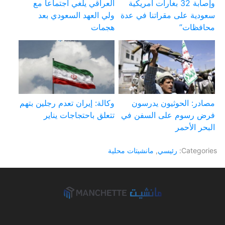
وإصابة 32 بغارات أمريكية
العراقي يلغي اجتماعا مع
سعودية على مقراتنا في عدة
ولي العهد السعودي بعد
محافظات”
هجمات
مصادر: الحوثيون يدرسون
وكالة: إيران تعدم رجلين بتهم
فرض رسوم على السفن في
تتعلق باحتجاجات يناير
البحر الأحمر
Categories:
رئيسي
,
مانشيتات محلية