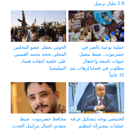
2.6 مليار برميل
عملية نوعية بالعبر في
الحوثي يعتقل عضو المجلس
حضرموت.. ضبط معمل
المحلي بحجة محمد القيسي
عبوات ناسفة واعتقال
على خلفية انتقاده فساد
مطلوب في قضايا إرهاب منذ
الميليشيا
15 عاماً
الخنبشي يوجه بتشكيل غرفة
محافظ حضرموت: ضبط
عمليات مشتركة لتنظيم
منفذي اغتيال مراسل الحدث