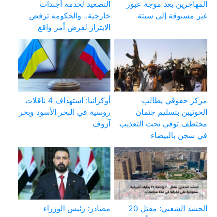
المهاجرين بعد موجة عبور
التصعيد لخدمة أجندات
غير مسبوقة إلى سبتة
خارجية.. والحكومة ترفض
الابتزاز لفرض أمر واقع
مركز حقوقي يطالب
أوكرانيا: استهداف 4 ناقلات
الحوثيين بتسليم جثمان
روسية في البحر الأسود وبحر
مختطف توفي تحت التعذيب
آزوف
في سجن بالبيضاء
الحشد الشعبي: مقتل 20
مصادر: رئيس الوزراء