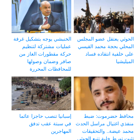
الحوثي يعتقل عضو المجلس
الخنبشي يوجه بتشكيل غرفة
المحلي بحجة محمد القيسي
عمليات مشتركة لتنظيم
على خلفية انتقاده فساد
حركة مقطورات الغاز من
الميليشيا
صافر وضمان وصولها
للمحافظات المحررة
محافظ حضرموت: ضبط
إسبانيا تنصب حاجزا عائما
منفذي اغتيال مراسل الحدث
في سبتة عقب تدفق
محمد عيضة.. والتحقيقات
المهاجرين
تثبت تورط خلية تتبع الحوثي