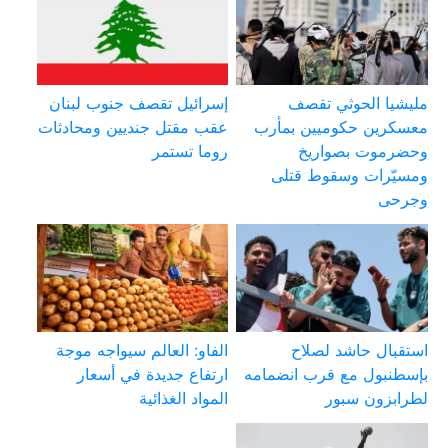
مليشيا الحوثي تقصف
إسرائيل تقصف جنوب لبنان
معسكرين حكوميين بمأرب
عقب مقتل جنديين ومحادثات
وحضرموت بصواريخ
روما تستمر
ومسيّرات وسقوط قتلى
وجرحى
استقبال حاشد لصلاح
الفاو: العالم سيواجه موجة
بإسطنبول مع قرب انضمامه
ارتفاع جديدة في أسعار
لطرابزون سبور
المواد الغذائية