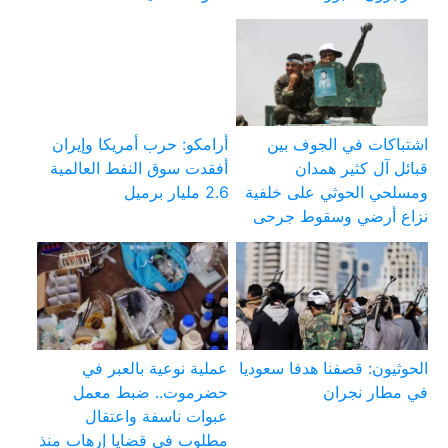
اشتباكات في الجوف بين
أرامكو: حرب أمريكا وإيران
قبائل آل كثير همدان
أفقدت سوق النفط العالمية
ومسلحي الحوثي على خلفية
2.6 مليار برميل
نزاع أرضي وسقوط جرحى
الحوثيون: قصفنا هدفا سعوديا
عملية نوعية بالعبر في
في مطار نجران
حضرموت.. ضبط معمل
عبوات ناسفة واعتقال
مطلوب في قضايا إرهاب منذ