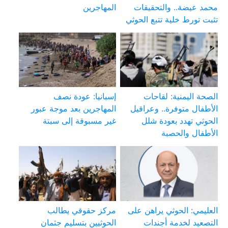
محمد عيضة.. والتحقيقات
المهاجرين
تثبت تورط خلية تتبع الحوثي
الصحة اليمنية: لقاحات
إسبانيا: عودة نصف
الأطفال متوفرة.. وعراقيل
المهاجرين بعد موجة عبور
الحوثي تهدد بعودة شلل
غير مسبوقة إلى سبتة
الأطفال والحصبة
العليمي: الحوثي يراهن على
مركز حقوقي يطالب
التصعيد لخدمة أجندات
الحوثيين بتسليم جثمان