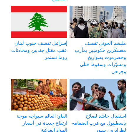
مليشيا الحوثي تقصف
إسرائيل تقصف جنوب لبنان
معسكرين حكوميين بمأرب
عقب مقتل جنديين ومحادثات
وحضرموت بصواريخ
روما تستمر
ومسيّرات وسقوط قتلى
وجرحى
استقبال حاشد لصلاح
الفاو: العالم سيواجه موجة
بإسطنبول مع قرب انضمامه
ارتفاع جديدة في أسعار
لطرابزون سبور
المواد الغذائية