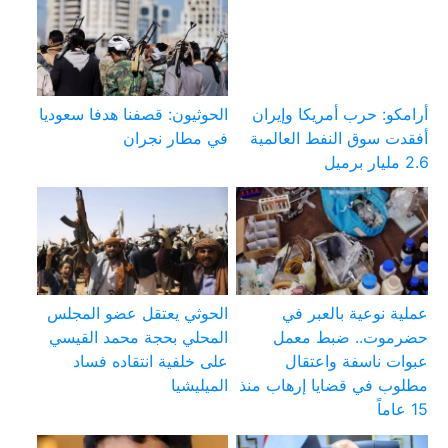
أرامكو: حرب أمريكا وإيران
الحوثيون: قصفنا هدفا سعوديا
أفقدت سوق النفط العالمية
في مطار نجران
2.6 مليار برميل
عملية نوعية بالعبر في
الحوثي يعتقل عضو المجلس
حضرموت.. ضبط معمل
المحلي بحجة محمد القيسي
عبوات ناسفة واعتقال
على خلفية انتقاده فساد
مطلوب في قضايا إرهاب منذ
الميليشيا
15 عاماً