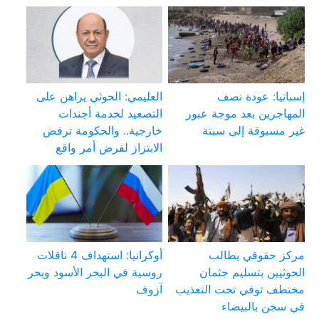
إسبانيا: عودة نصف
العليمي: الحوثي يراهن على
المهاجرين بعد موجة عبور
التصعيد لخدمة أجندات
غير مسبوقة إلى سبتة
خارجية.. والحكومة ترفض
الابتزاز لفرض أمر واقع
مركز حقوقي يطالب
أوكرانيا: استهداف 4 ناقلات
الحوثيين بتسليم جثمان
روسية في البحر الأسود وبحر
مختطف توفي تحت التعذيب
آزوف
في سجن بالبيضاء