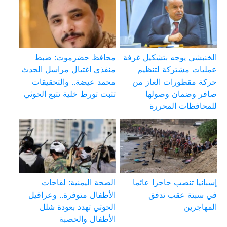
الخنبشي يوجه بتشكيل غرفة
محافظ حضرموت: ضبط
عمليات مشتركة لتنظيم
منفذي اغتيال مراسل الحدث
حركة مقطورات الغاز من
محمد عيضة.. والتحقيقات
صافر وضمان وصولها
تثبت تورط خلية تتبع الحوثي
للمحافظات المحررة
إسبانيا تنصب حاجزا عائما
الصحة اليمنية: لقاحات
في سبتة عقب تدفق
الأطفال متوفرة.. وعراقيل
المهاجرين
الحوثي تهدد بعودة شلل
الأطفال والحصبة