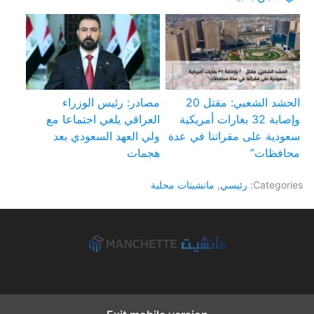
الحشد الشعبي: مقتل 20
مصادر: رئيس الوزراء
وإصابة 32 بغارات أمريكية
العراقي يلغي اجتماعا مع
سعودية على مقراتنا في عدة
ولي العهد السعودي بعد
محافظات”
هجمات
Categories:
رئيسي
,
مانشيتات محلية