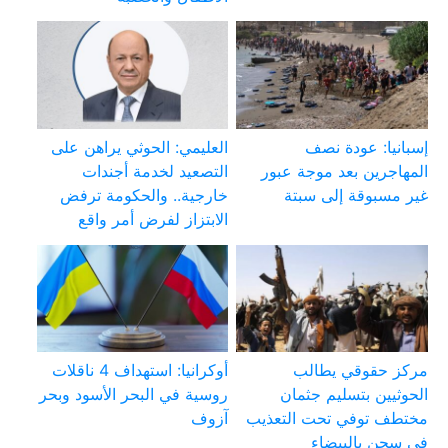
إسبانيا: عودة نصف
العليمي: الحوثي يراهن على
المهاجرين بعد موجة عبور
التصعيد لخدمة أجندات
غير مسبوقة إلى سبتة
خارجية.. والحكومة ترفض
الابتزاز لفرض أمر واقع
مركز حقوقي يطالب
أوكرانيا: استهداف 4 ناقلات
الحوثيين بتسليم جثمان
روسية في البحر الأسود وبحر
مختطف توفي تحت التعذيب
آزوف
في سجن بالبيضاء