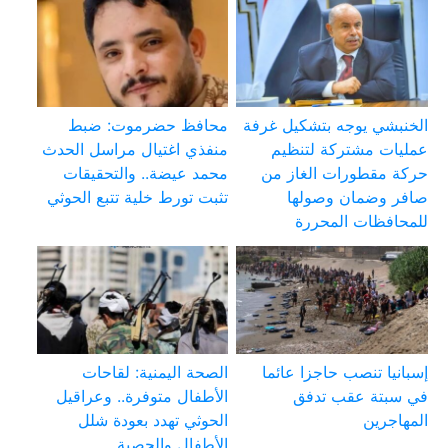
الخنبشي يوجه بتشكيل غرفة
محافظ حضرموت: ضبط
عمليات مشتركة لتنظيم
منفذي اغتيال مراسل الحدث
حركة مقطورات الغاز من
محمد عيضة.. والتحقيقات
صافر وضمان وصولها
تثبت تورط خلية تتبع الحوثي
للمحافظات المحررة
إسبانيا تنصب حاجزا عائما
الصحة اليمنية: لقاحات
في سبتة عقب تدفق
الأطفال متوفرة.. وعراقيل
المهاجرين
الحوثي تهدد بعودة شلل
الأطفال والحصبة