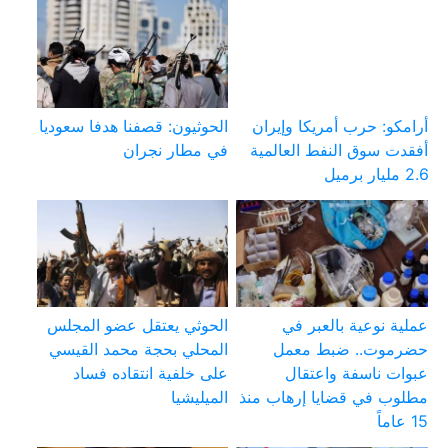
أرامكو: حرب أمريكا وإيران
الحوثيون: قصفنا هدفا سعوديا
أفقدت سوق النفط العالمية
في مطار نجران
2.6 مليار برميل
عملية نوعية بالعبر في
الحوثي يعتقل عضو المجلس
حضرموت.. ضبط معمل
المحلي بحجة محمد القيسي
عبوات ناسفة واعتقال
على خلفية انتقاده فساد
مطلوب في قضايا إرهاب منذ
الميليشيا
15 عاماً