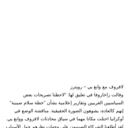
لافروف مع وانغ يي – رويترز
وقالت زاخاروفا في تعليق لها: “لاحظنا تصريحات بعض
السياسيين الغربيين وتقارير إعلامية بشأن “خطة سلام صينية”
إنهم كالعادة، يشوهون الصورة الحقيقية. مناقشة الوضع في
أوكرانيا احتلت مكانا مهما في سياق محادثات لافروف ووانغ يي.
لقد أطلعنا الشركاء الصينيون على وجهات نظرهم حول الأسباب