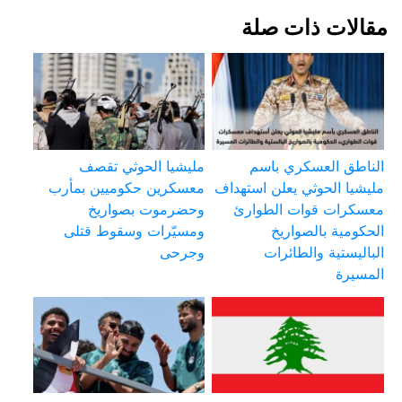
مقالات ذات صلة
الناطق العسكري باسم
مليشيا الحوثي تقصف
مليشيا الحوثي يعلن استهداف
معسكرين حكوميين بمأرب
معسكرات قوات الطوارئ
وحضرموت بصواريخ
الحكومية بالصواريخ
ومسيّرات وسقوط قتلى
الباليستية والطائرات
وجرحى
المسيرة