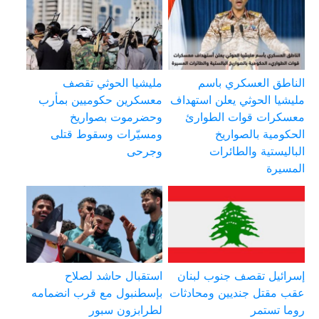
الناطق العسكري باسم
مليشيا الحوثي تقصف
مليشيا الحوثي يعلن استهداف
معسكرين حكوميين بمأرب
معسكرات قوات الطوارئ
وحضرموت بصواريخ
الحكومية بالصواريخ
ومسيّرات وسقوط قتلى
الباليستية والطائرات
وجرحى
المسيرة
إسرائيل تقصف جنوب لبنان
استقبال حاشد لصلاح
عقب مقتل جنديين ومحادثات
بإسطنبول مع قرب انضمامه
روما تستمر
لطرابزون سبور