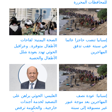
للمحافظات المحررة
إسبانيا تنصب حاجزا عائما
الصحة اليمنية: لقاحات
في سبتة عقب تدفق
الأطفال متوفرة.. وعراقيل
المهاجرين
الحوثي تهدد بعودة شلل
الأطفال والحصبة
إسبانيا: عودة نصف
العليمي: الحوثي يراهن على
المهاجرين بعد موجة عبور
التصعيد لخدمة أجندات
غير مسبوقة إلى سبتة
خارجية.. والحكومة ترفض