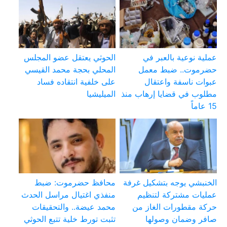
عملية نوعية بالعبر في
الحوثي يعتقل عضو المجلس
حضرموت.. ضبط معمل
المحلي بحجة محمد القيسي
عبوات ناسفة واعتقال
على خلفية انتقاده فساد
مطلوب في قضايا إرهاب منذ
الميليشيا
15 عاماً
الخنبشي يوجه بتشكيل غرفة
محافظ حضرموت: ضبط
عمليات مشتركة لتنظيم
منفذي اغتيال مراسل الحدث
حركة مقطورات الغاز من
محمد عيضة.. والتحقيقات
صافر وضمان وصولها
تثبت تورط خلية تتبع الحوثي