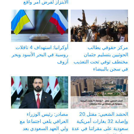
الابتزاز لفرض أمر واقع
مركز حقوقي يطالب
أوكرانيا: استهداف 4 ناقلات
الحوثيين بتسليم جثمان
روسية في البحر الأسود وبحر
مختطف توفي تحت التعذيب
آزوف
في سجن بالبيضاء
الحشد الشعبي: مقتل 20
مصادر: رئيس الوزراء
وإصابة 32 بغارات أمريكية
العراقي يلغي اجتماعا مع
سعودية على مقراتنا في عدة
ولي العهد السعودي بعد