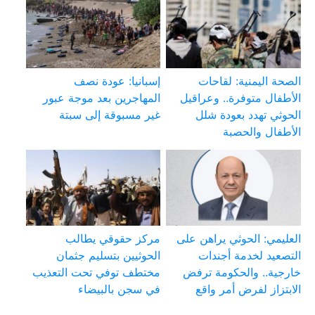
الصحة اليمنية: لقاحات
إسبانيا: عودة نصف
الأطفال متوفرة.. وعراقيل
المهاجرين بعد موجة عبور
الحوثي تهدد بعودة شلل
غير مسبوقة إلى سبتة
الأطفال والحصبة
العليمي: الحوثي يراهن على
مركز حقوقي يطالب
التصعيد لخدمة أجندات
الحوثيين بتسليم جثمان
خارجية.. والحكومة ترفض
مختطف توفي تحت التعذيب
الابتزاز لفرض أمر واقع
في سجن بالبيضاء