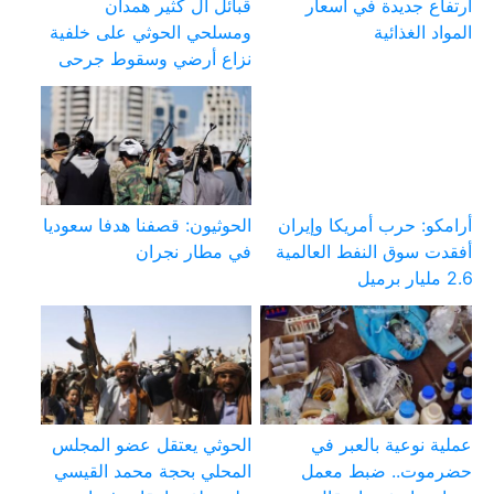
ارتفاع جديدة في أسعار
قبائل آل كثير همدان
المواد الغذائية
ومسلحي الحوثي على خلفية
نزاع أرضي وسقوط جرحى
أرامكو: حرب أمريكا وإيران
الحوثيون: قصفنا هدفا سعوديا
أفقدت سوق النفط العالمية
في مطار نجران
2.6 مليار برميل
عملية نوعية بالعبر في
الحوثي يعتقل عضو المجلس
حضرموت.. ضبط معمل
المحلي بحجة محمد القيسي