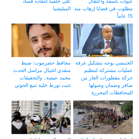
عبوات ناسفة واعتقال
على خلفية انتقاده فساد
مطلوب في قضايا إرهاب منذ
الميليشيا
15 عاماً
الخنبشي يوجه بتشكيل غرفة
محافظ حضرموت: ضبط
عمليات مشتركة لتنظيم
منفذي اغتيال مراسل الحدث
حركة مقطورات الغاز من
محمد عيضة.. والتحقيقات
صافر وضمان وصولها
تثبت تورط خلية تتبع الحوثي
للمحافظات المحررة