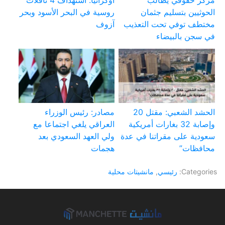
مركز حقوقي يطالب
أوكرانيا: استهداف 4 ناقلات
الحوثيين بتسليم جثمان
روسية في البحر الأسود وبحر
مختطف توفي تحت التعذيب
آزوف
في سجن بالبيضاء
الحشد الشعبي: مقتل 20
مصادر: رئيس الوزراء
وإصابة 32 بغارات أمريكية
العراقي يلغي اجتماعا مع
سعودية على مقراتنا في عدة
ولي العهد السعودي بعد
محافظات”
هجمات
Categories:
رئيسي
,
مانشيتات محلية