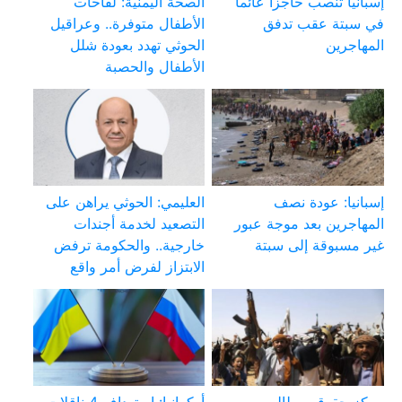
إسبانيا تنصب حاجزا عائما
الصحة اليمنية: لقاحات
في سبتة عقب تدفق
الأطفال متوفرة.. وعراقيل
المهاجرين
الحوثي تهدد بعودة شلل
الأطفال والحصبة
إسبانيا: عودة نصف
العليمي: الحوثي يراهن على
المهاجرين بعد موجة عبور
التصعيد لخدمة أجندات
غير مسبوقة إلى سبتة
خارجية.. والحكومة ترفض
الابتزاز لفرض أمر واقع