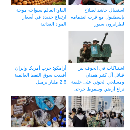
استقبال حاشد لصلاح
الفاو: العالم سيواجه موجة
بإسطنبول مع قرب انضمامه
ارتفاع جديدة في أسعار
لطرابزون سبور
المواد الغذائية
اشتباكات في الجوف بين
أرامكو: حرب أمريكا وإيران
قبائل آل كثير همدان
أفقدت سوق النفط العالمية
ومسلحي الحوثي على خلفية
2.6 مليار برميل
نزاع أرضي وسقوط جرحى