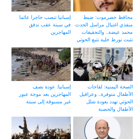
محافظ حضرموت: ضبط
إسبانيا تنصب حاجزا عائما
منفذي اغتيال مراسل الحدث
في سبتة عقب تدفق
محمد عيضة.. والتحقيقات
المهاجرين
تثبت تورط خلية تتبع الحوثي
الصحة اليمنية: لقاحات
إسبانيا: عودة نصف
الأطفال متوفرة.. وعراقيل
المهاجرين بعد موجة عبور
الحوثي تهدد بعودة شلل
غير مسبوقة إلى سبتة
الأطفال والحصبة