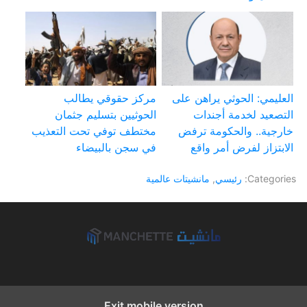
العليمي: الحوثي يراهن على
مركز حقوقي يطالب
التصعيد لخدمة أجندات
الحوثيين بتسليم جثمان
خارجية.. والحكومة ترفض
مختطف توفي تحت التعذيب
الابتزاز لفرض أمر واقع
في سجن بالبيضاء
Categories:
رئيسي
,
مانشيتات عالمية
Exit mobile version