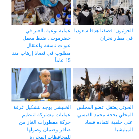
الحوثيون: قصفنا هدفا سعوديا
عملية نوعية بالعبر في
في مطار نجران
حضرموت.. ضبط معمل
عبوات ناسفة واعتقال
مطلوب في قضايا إرهاب منذ
15 عاماً
الحوثي يعتقل عضو المجلس
الخنبشي يوجه بتشكيل غرفة
المحلي بحجة محمد القيسي
عمليات مشتركة لتنظيم
على خلفية انتقاده فساد
حركة مقطورات الغاز من
الميليشيا
صافر وضمان وصولها
للمحافظات المحررة