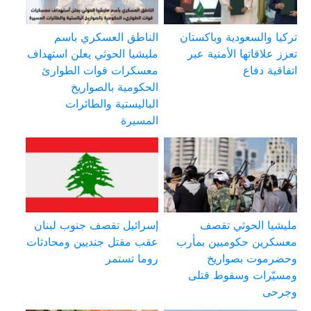
تركيا والسعودية وباكستان
الناطق العسكري باسم
تعزز علاقاتها الأمنية عبر
مليشيا الحوثي يعلن استهداف
اتفاقية دفاع
معسكرات قوات الطوارئ
الحكومية بالصواريخ
الباليستية والطائرات
المسيرة
مليشيا الحوثي تقصف
إسرائيل تقصف جنوب لبنان
معسكرين حكوميين بمأرب
عقب مقتل جنديين ومحادثات
وحضرموت بصواريخ
روما تستمر
ومسيّرات وسقوط قتلى
وجرحى