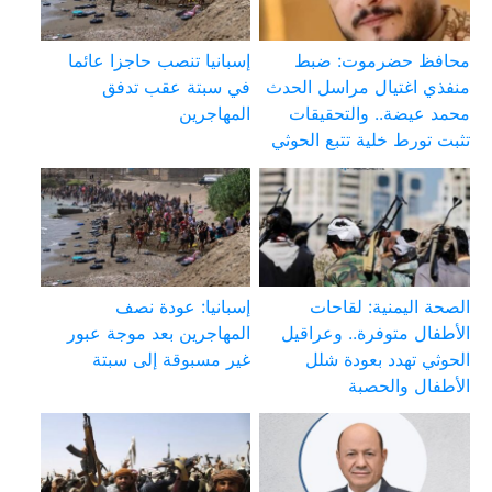
محافظ حضرموت: ضبط
إسبانيا تنصب حاجزا عائما
منفذي اغتيال مراسل الحدث
في سبتة عقب تدفق
محمد عيضة.. والتحقيقات
المهاجرين
تثبت تورط خلية تتبع الحوثي
الصحة اليمنية: لقاحات
إسبانيا: عودة نصف
الأطفال متوفرة.. وعراقيل
المهاجرين بعد موجة عبور
الحوثي تهدد بعودة شلل
غير مسبوقة إلى سبتة
الأطفال والحصبة