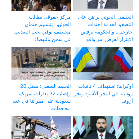
العليمي: الحوثي يراهن على
مركز حقوقي يطالب
التصعيد لخدمة أجندات
الحوثيين بتسليم جثمان
خارجية.. والحكومة ترفض
مختطف توفي تحت التعذيب
الابتزاز لفرض أمر واقع
في سجن بالبيضاء
أوكرانيا: استهداف 4 ناقلات
الحشد الشعبي: مقتل 20
روسية في البحر الأسود وبحر
وإصابة 32 بغارات أمريكية
آزوف
سعودية على مقراتنا في عدة
محافظات”