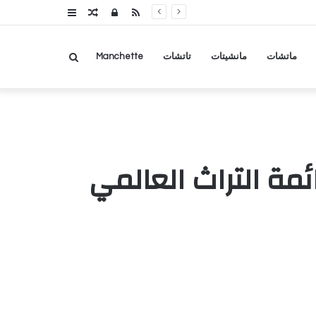
RSS
تسجيل
مقال
عمود
الدخول
عشوائي
جانبي
بحث
ماتشات
مانشيتات
تاتشات
Manchette
عن
مة التراث العالمي