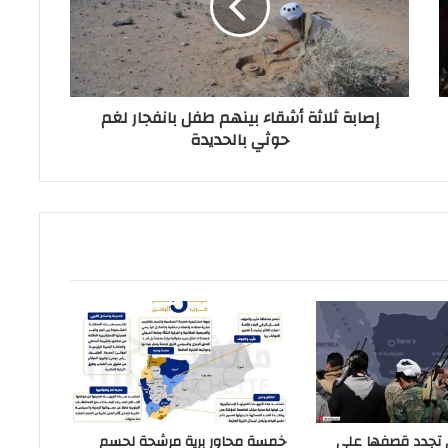
إصابة ثلاثة أشقاء بينهم طفل بانفجار لغم
حوثي بالحديدة
 تجدد قصفها على
خمسة محاور برية مرشحة لحسم