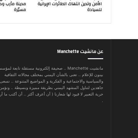
الأمن وتدين انتهاك الطائرات الإيرانية
مدينة مأرب و
للسيادة
مسيّرة
عن مانشيت Manchette
مانشيت Manchette .. صحيفة إلكترونية مستقلة تابعة لمؤس
بينون للإعلام .. تعنى بالشأن اليمني بمختلف مجالاته الثقافية
والسياسية والاجتماعية و الفكرية و المواضيع المتنوعة .. نسعى
جاهدين لتناول المشهد اليمني بطريقة مميزة وبسيطة .. ونؤمن
حرية التعبير لا قيود لها شعارنا ( أن أعرف أكثر .. أن أكتب ما أري
.