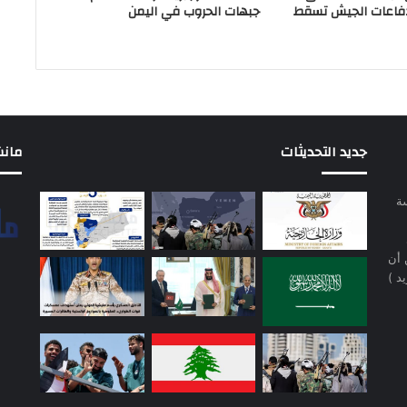
دفاعات الجيش تسقط
جبهات الحروب في اليمن
جديد التحديثات
مانشيت 
سة
 أن
د )