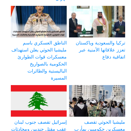
تركيا والسعودية وباكستان
الناطق العسكري باسم
تعزز علاقاتها الأمنية عبر
مليشيا الحوثي يعلن استهداف
اتفاقية دفاع
معسكرات قوات الطوارئ
الحكومية بالصواريخ
الباليستية والطائرات
المسيرة
مليشيا الحوثي تقصف
إسرائيل تقصف جنوب لبنان
معسكرين حكوميين بمأرب
عقب مقتل جنديين ومحادثات