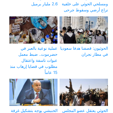
ومسلحي الحوثي على خلفية
2.6 مليار برميل
نزاع أرضي وسقوط جرحى
الحوثيون: قصفنا هدفا سعوديا
عملية نوعية بالعبر في
في مطار نجران
حضرموت.. ضبط معمل
عبوات ناسفة واعتقال
مطلوب في قضايا إرهاب منذ
15 عاماً
الحوثي يعتقل عضو المجلس
الخنبشي يوجه بتشكيل غرفة