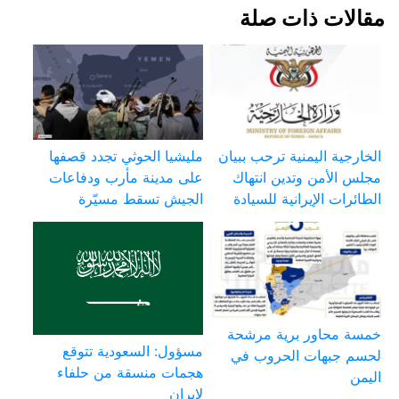
مقالات ذات صلة
الخارجية اليمنية ترحب ببيان
مليشيا الحوثي تجدد قصفها
مجلس الأمن وتدين انتهاك
على مدينة مأرب ودفاعات
الطائرات الإيرانية للسيادة
الجيش تسقط مسيّرة
خمسة محاور برية مرشحة
مسؤول: السعودية تتوقع
لحسم جبهات الحروب في
هجمات منسقة من حلفاء
اليمن
لإيران