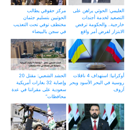
العليمي: الحوثي يراهن على
مركز حقوقي يطالب
التصعيد لخدمة أجندات
الحوثيين بتسليم جثمان
خارجية.. والحكومة ترفض
مختطف توفي تحت التعذيب
الابتزاز لفرض أمر واقع
في سجن بالبيضاء
أوكرانيا: استهداف 4 ناقلات
الحشد الشعبي: مقتل 20
روسية في البحر الأسود وبحر
وإصابة 32 بغارات أمريكية
آزوف
سعودية على مقراتنا في عدة
محافظات”