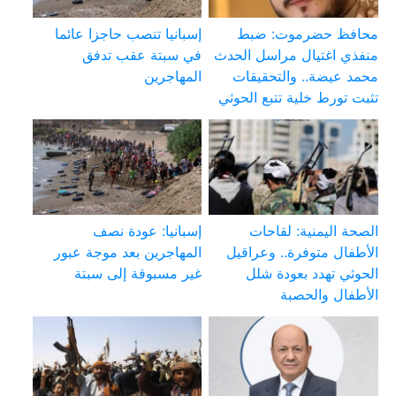
محافظ حضرموت: ضبط
إسبانيا تنصب حاجزا عائما
منفذي اغتيال مراسل الحدث
في سبتة عقب تدفق
محمد عيضة.. والتحقيقات
المهاجرين
تثبت تورط خلية تتبع الحوثي
الصحة اليمنية: لقاحات
إسبانيا: عودة نصف
الأطفال متوفرة.. وعراقيل
المهاجرين بعد موجة عبور
الحوثي تهدد بعودة شلل
غير مسبوقة إلى سبتة
الأطفال والحصبة