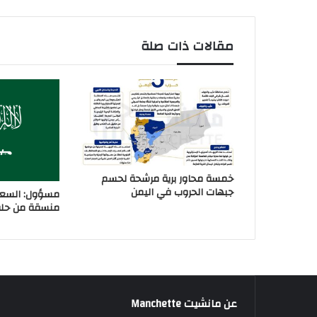
مقالات ذات صلة
خمسة محاور برية مرشحة لحسم
جبهات الحروب في اليمن
مسؤول: السعو
منسقة من حلفا
عن مانشيت Manchette