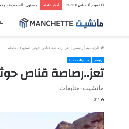
مسؤول: السعودية تتوقع
السبت, أغسطس 8 2026
أخبار عاجلة
ما
الرئيسية
|
رئيسي
|
تعز..رصاصة قناص حوثي تستهدف طفلة
رئيسي
مانشيتات محلية
تعز..رصاصة قناص حو
مانشيت-متابعات
211