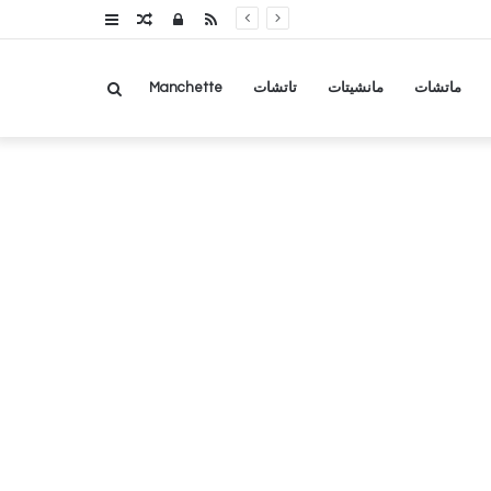
RSS
تسجيل
مقال
عمود
الدخول
عشوائي
جانبي
بحث
ماتشات
مانشيتات
تاتشات
Manchette
عن