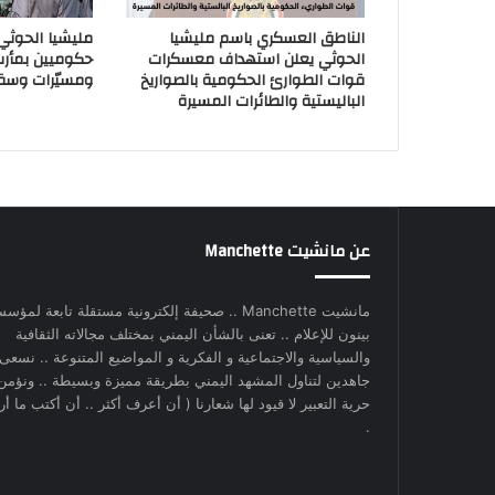
الناطق العسكري باسم مليشيا
مليشيا الحوث
الحوثي يعلن استهداف معسكرات
حكوميين بمأر
قوات الطوارئ الحكومية بالصواريخ
ومسيّرات وسق
الباليستية والطائرات المسيرة
عن مانشيت Manchette
مانشيت Manchette .. صحيفة إلكترونية مستقلة تابعة لمؤس
بينون للإعلام .. تعنى بالشأن اليمني بمختلف مجالاته الثقافية
والسياسية والاجتماعية و الفكرية و المواضيع المتنوعة .. نسعى
جاهدين لتناول المشهد اليمني بطريقة مميزة وبسيطة .. ونؤمن
حرية التعبير لا قيود لها شعارنا ( أن أعرف أكثر .. أن أكتب ما أري
.