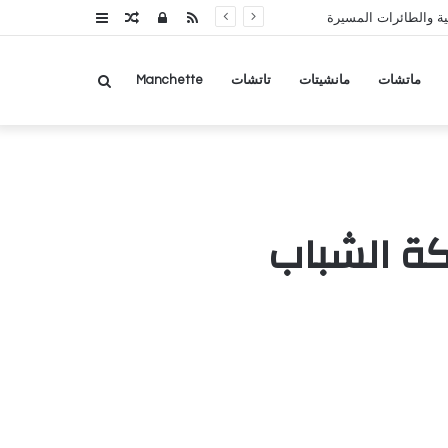
RSS
تسجيل
مقال
عمود
ة والطائرات المسيرة
الدخول
عشوائي
جانبي
بحث
ماتشات
مانشيتات
تاتشات
Manchette
عن
كة الشباب