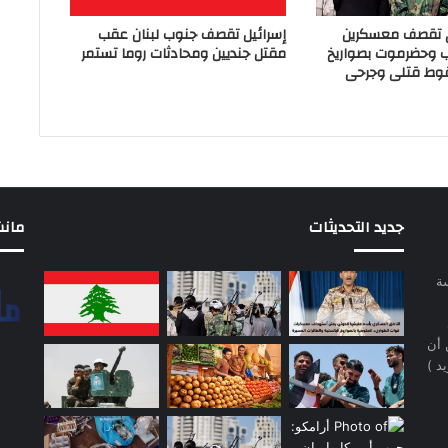
ي تقصف معسكرين
إسرائيل تقصف جنوب لبنان عقب
ب وحضرموت بصواريخ
مقتل جنديين ومحادثات روما تستمر
وط قتلى وجرحى
جديد التحديثات
مانشيت 
سة
 أن
د )