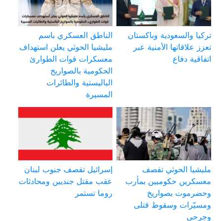
تركيا والسعودية وباكستان
الناطق العسكري باسم
تعزز علاقاتها الأمنية عبر
مليشيا الحوثي يعلن استهداف
اتفاقية دفاع
معسكرات قوات الطوارئ
الحكومية بالصواريخ
الباليستية والطائرات
المسيرة
مليشيا الحوثي تقصف
إسرائيل تقصف جنوب لبنان
معسكرين حكوميين بمأرب
عقب مقتل جنديين ومحادثات
وحضرموت بصواريخ
روما تستمر
ومسيّرات وسقوط قتلى
وجرحى