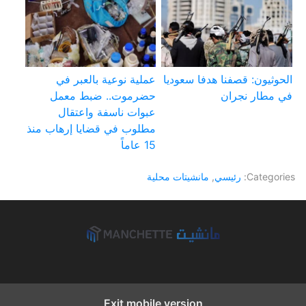
الحوثيون: قصفنا هدفا سعوديا
عملية نوعية بالعبر في
في مطار نجران
حضرموت.. ضبط معمل
عبوات ناسفة واعتقال
مطلوب في قضايا إرهاب منذ
15 عاماً
Categories:
رئيسي
,
مانشيتات محلية
Exit mobile version