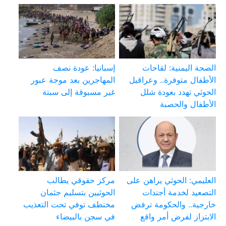
الصحة اليمنية: لقاحات
إسبانيا: عودة نصف
الأطفال متوفرة.. وعراقيل
المهاجرين بعد موجة عبور
الحوثي تهدد بعودة شلل
غير مسبوقة إلى سبتة
الأطفال والحصبة
العليمي: الحوثي يراهن على
مركز حقوقي يطالب
التصعيد لخدمة أجندات
الحوثيين بتسليم جثمان
خارجية.. والحكومة ترفض
مختطف توفي تحت التعذيب
الابتزاز لفرض أمر واقع
في سجن بالبيضاء