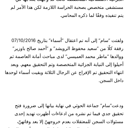
مستشفى متخصص بصحبة الحراسة اللازمة لكن هذا الأمر لم
يتم تنفيذه وفقًا لما ذكره المحامي.
ولفتت “سام” إلى أنه تم اعتقال “أسماء” بتاريخ 07/10/2016
رفقة كلًا من “سعيد محفوظ الرويشد” و “أحمد صالح باوزير”
ووالدها “ماطر محمد العميسي” لدى مباحث أمانة العاصمة ثم
أحيلوا إلى النيابة الجزائية المتخصصة وتم التحقيق معهم. وبعد
انتهاء التحقيق تم الإفراج عن الرجال الثلاثة وبقيت أسماء لوحدها
داخل السجن.
ودعت”سام” جماعة الحوثي في نهاية بيانها إلى ضرورة فتح
تحقيق جدي فيما تم نشره من ادعاءات أظهرت تهديد إحدى
مسئولات السجن للمعتقلات بعدم خروجهنّ إلا بعد وفاتهنّ،