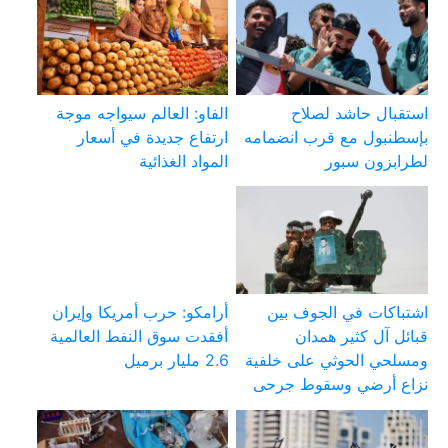
استقبال حاشد لصلاح
الفاو: العالم سيواجه موجة
بإسطنبول مع قرب انضمامه
ارتفاع جديدة في أسعار
لطرابزون سبور
المواد الغذائية
اشتباكات في الجوف بين
أرامكو: حرب أمريكا وإيران
قبائل آل كثير همدان
أفقدت سوق النفط العالمية
ومسلحي الحوثي على خلفية
2.6 مليار برميل
نزاع أرضي وسقوط جرحى