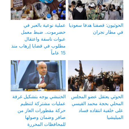
الحوثيون: قصفنا هدفا سعوديا
عملية نوعية بالعبر في
في مطار نجران
حضرموت.. ضبط معمل
عبوات ناسفة واعتقال
مطلوب في قضايا إرهاب منذ
15 عاماً
الحوثي يعتقل عضو المجلس
الخنبشي يوجه بتشكيل غرفة
المحلي بحجة محمد القيسي
عمليات مشتركة لتنظيم
على خلفية انتقاده فساد
حركة مقطورات الغاز من
الميليشيا
صافر وضمان وصولها
للمحافظات المحررة