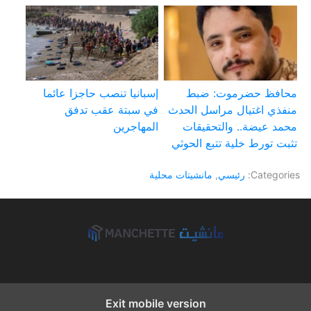
محافظ حضرموت: ضبط
إسبانيا تنصب حاجزا عائما
منفذي اغتيال مراسل الحدث
في سبتة عقب تدفق
محمد عيضة.. والتحقيقات
المهاجرين
تثبت تورط خلية تتبع الحوثي
Categories:
رئيسي
,
مانشيتات محلية
Exit mobile version