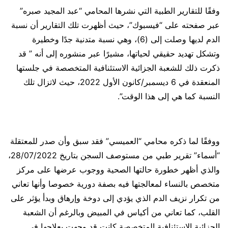
وفقًا للتقارير الطبية التي نشرها المحامي “عبد المجيد صبره”
عبر صفحته على “فيسبوك”، حيث أظهرت تلك التقارير أن نسبة
الدم لديها وصلت إلى (6)، وهي نسبة متدنية جدًا وخطيرة
وتشكل تهديد حقيقي لحياتها، مشيرًا عبر منشوره إلى أنه ” قد
ذكرت ذلك للشعبة الجزائية الاستئنافية المتخصصة في جلستها
المنعقدة في 6 ديسمبر/كانون الأول 2022، حيث لاتزال تلك
النسبة كما هي إلى هذا الوقت”.
ووفقًا لما ذكره محامي “العميسي” فقد سبق وأن صدر للمعتقلة
“أسماء” تقرير طبي من مستوصف السجن بتاريخ 28/07/2022،
والذي أظهر خطورة حالتها الصحية ووجوب عرضها على مركز
متخصص بالنساء لمعالجتها فيه بصفة دورية خصوصا وأنها تعاني
من تكرار نزيف الدم الذي يؤدي إلى دوخة وإرهاق وبدأ يؤثر على
القلب، كما تعاني من أكياس في المبيض وبالرغم أن الشعبة
الجزائية الاستئنافية المتخصصة كانت قد وجهت بعلاجها في