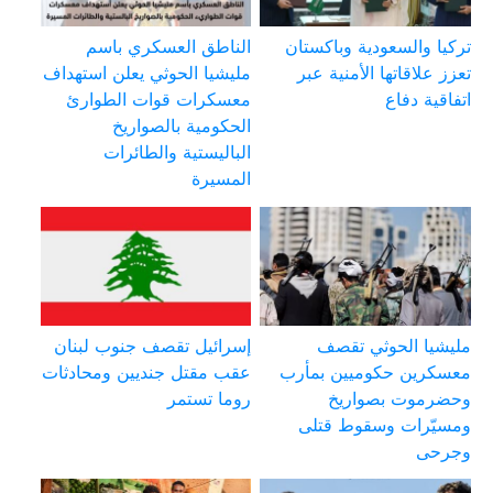
تركيا والسعودية وباكستان
الناطق العسكري باسم
تعزز علاقاتها الأمنية عبر
مليشيا الحوثي يعلن استهداف
اتفاقية دفاع
معسكرات قوات الطوارئ
الحكومية بالصواريخ
الباليستية والطائرات
المسيرة
مليشيا الحوثي تقصف
إسرائيل تقصف جنوب لبنان
معسكرين حكوميين بمأرب
عقب مقتل جنديين ومحادثات
وحضرموت بصواريخ
روما تستمر
ومسيّرات وسقوط قتلى
وجرحى