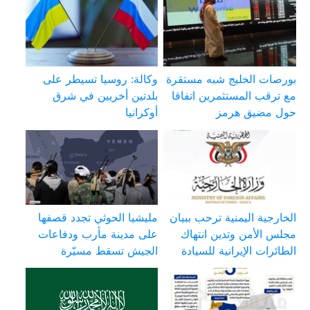
بورصات الخليج شبه مستقرة
وكالة: روسيا تسيطر على
مع ترقب المستثمرين اتفاقا
بلدتين أخريين في شرق
حول مضيق هرمز
أوكرانيا
الخارجية اليمنية ترحب ببيان
مليشيا الحوثي تجدد قصفها
مجلس الأمن وتدين انتهاك
على مدينة مأرب ودفاعات
الطائرات الإيرانية للسيادة
الجيش تسقط مسيّرة