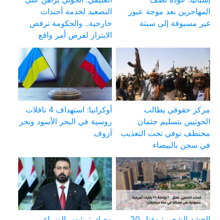
المهاجرين بعد موجة عبور
التصعيد لخدمة أجندات
غير مسبوقة إلى سبتة
خارجية.. والحكومة ترفض
الابتزاز لفرض أمر واقع
مركز حقوقي يطالب
أوكرانيا: استهداف 4 ناقلات
الحوثيين بتسليم جثمان
روسية في البحر الأسود وبحر
مختطف توفي تحت التعذيب
آزوف
في سجن بالبيضاء
الحشد الشعبي: مقتل 20
مصادر: رئيس الوزراء