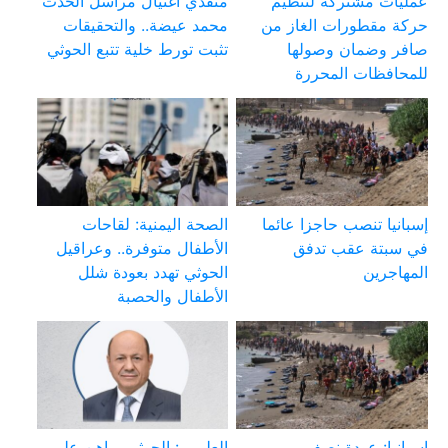
عمليات مشتركة لتنظيم
منفذي اغتيال مراسل الحدث
حركة مقطورات الغاز من
محمد عيضة.. والتحقيقات
صافر وضمان وصولها
تثبت تورط خلية تتبع الحوثي
للمحافظات المحررة
إسبانيا تنصب حاجزا عائما
الصحة اليمنية: لقاحات
في سبتة عقب تدفق
الأطفال متوفرة.. وعراقيل
المهاجرين
الحوثي تهدد بعودة شلل
الأطفال والحصبة
إسبانيا: عودة نصف
العليمي: الحوثي يراهن على