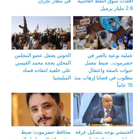
أفقدت سوق النفط العالمية
في مطار نجران
2.6 مليار برميل
عملية نوعية بالعبر في
الحوثي يعتقل عضو المجلس
حضرموت.. ضبط معمل
المحلي بحجة محمد القيسي
عبوات ناسفة واعتقال
على خلفية انتقاده فساد
مطلوب في قضايا إرهاب منذ
الميليشيا
15 عاماً
الخنبشي يوجه بتشكيل غرفة
محافظ حضرموت: ضبط