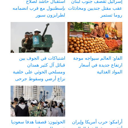
إسرائيل تقصف جنوب لبنان
استقبال حاشد لصلاح
عقب مقتل جنديين ومحادثات
بإسطنبول مع قرب انضمامه
روما تستمر
لطرابزون سبور
الفاو: العالم سيواجه موجة
اشتباكات في الجوف بين
ارتفاع جديدة في أسعار
قبائل آل كثير همدان
المواد الغذائية
ومسلحي الحوثي على خلفية
نزاع أرضي وسقوط جرحى
أرامكو: حرب أمريكا وإيران
الحوثيون: قصفنا هدفا سعوديا