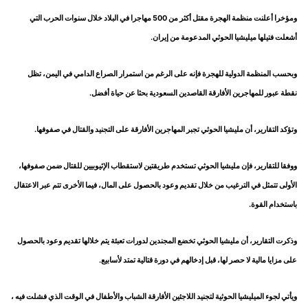
ومؤخرا أعلنت منظمة الهجرة مقتل أكثر من 500 مهاجرا في البلاد خلال سنوات الحرب التي
أشعلت فتيلها ميليشيا الحوثي المدعومة من إيران.
وبحسب المنظمة الدولية للهجرة فإنه على الرغم من استمرار الصراع الدامي في اليمن، تظل
نقطة عبور للمهاجرين الأفارقة القاصدين السعودية بحثا عن حياة أفضل.
وتؤكد التقارير، أن مليشيا الحوثي تجبر المهاجرين الأفارقة على التجنيد والقتال في صفوفها.
ووفقا للتقارير، فإن مليشيا الحوثي تستخدم طريقتين لاستقطاب الإثيوبيين للقتال ضمن صفوفها،
الأولى تتمثل في الترغيب من خلال تقديم وعود بالحصول على المال، فيما الأخرى تتم عبر الاعتقال
باستخدام القوة.
وذكرت التقارير، أن مليشيا الحوثي تخضع المجندين لدورات تعبئة يتم خلالها تقديم وعود بالحصول
على مزايا مالية لا حصر لها، قبل إدخالهم في دورة قتالية تمتد لأسابيع.
ويأتي لجوء الميليشيا الحوثية لتجنيد اللاجئين الأفارقة الشباب والأطفال في الوقت الذي فشلت فيه ،