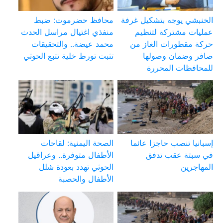
الخنبشي يوجه بتشكيل غرفة
محافظ حضرموت: ضبط
عمليات مشتركة لتنظيم
منفذي اغتيال مراسل الحدث
حركة مقطورات الغاز من
محمد عيضة.. والتحقيقات
صافر وضمان وصولها
تثبت تورط خلية تتبع الحوثي
للمحافظات المحررة
إسبانيا تنصب حاجزا عائما
الصحة اليمنية: لقاحات
في سبتة عقب تدفق
الأطفال متوفرة.. وعراقيل
المهاجرين
الحوثي تهدد بعودة شلل
الأطفال والحصبة