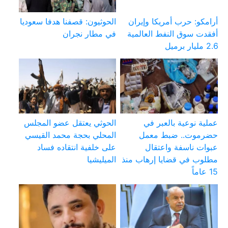
أرامكو: حرب أمريكا وإيران
الحوثيون: قصفنا هدفا سعوديا
أفقدت سوق النفط العالمية
في مطار نجران
2.6 مليار برميل
عملية نوعية بالعبر في
الحوثي يعتقل عضو المجلس
حضرموت.. ضبط معمل
المحلي بحجة محمد القيسي
عبوات ناسفة واعتقال
على خلفية انتقاده فساد
مطلوب في قضايا إرهاب منذ
الميليشيا
15 عاماً