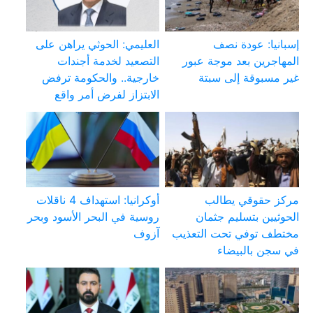
إسبانيا: عودة نصف
العليمي: الحوثي يراهن على
المهاجرين بعد موجة عبور
التصعيد لخدمة أجندات
غير مسبوقة إلى سبتة
خارجية.. والحكومة ترفض
الابتزاز لفرض أمر واقع
مركز حقوقي يطالب
أوكرانيا: استهداف 4 ناقلات
الحوثيين بتسليم جثمان
روسية في البحر الأسود وبحر
مختطف توفي تحت التعذيب
آزوف
في سجن بالبيضاء