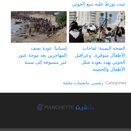
تثبت تورط خلية تتبع الحوثي
الصحة اليمنية: لقاحات
إسبانيا: عودة نصف
الأطفال متوفرة.. وعراقيل
المهاجرين بعد موجة عبور
الحوثي تهدد بعودة شلل
غير مسبوقة إلى سبتة
الأطفال والحصبة
Categories:
رئيسي
,
مانشيتات محلية