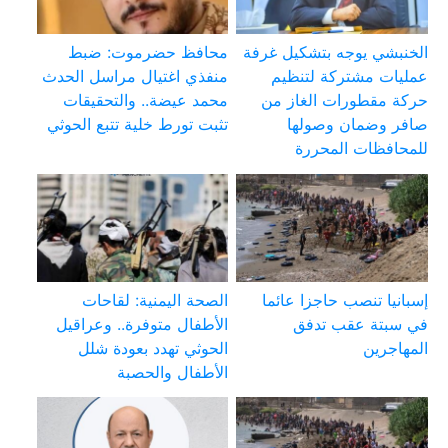
الخنبشي يوجه بتشكيل غرفة
محافظ حضرموت: ضبط
عمليات مشتركة لتنظيم
منفذي اغتيال مراسل الحدث
حركة مقطورات الغاز من
محمد عيضة.. والتحقيقات
صافر وضمان وصولها
تثبت تورط خلية تتبع الحوثي
للمحافظات المحررة
إسبانيا تنصب حاجزا عائما
الصحة اليمنية: لقاحات
في سبتة عقب تدفق
الأطفال متوفرة.. وعراقيل
المهاجرين
الحوثي تهدد بعودة شلل
الأطفال والحصبة