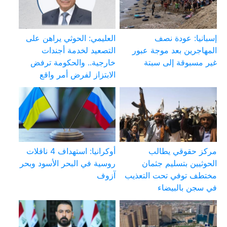
إسبانيا: عودة نصف
العليمي: الحوثي يراهن على
المهاجرين بعد موجة عبور
التصعيد لخدمة أجندات
غير مسبوقة إلى سبتة
خارجية.. والحكومة ترفض
الابتزاز لفرض أمر واقع
مركز حقوقي يطالب
أوكرانيا: استهداف 4 ناقلات
الحوثيين بتسليم جثمان
روسية في البحر الأسود وبحر
مختطف توفي تحت التعذيب
آزوف
في سجن بالبيضاء