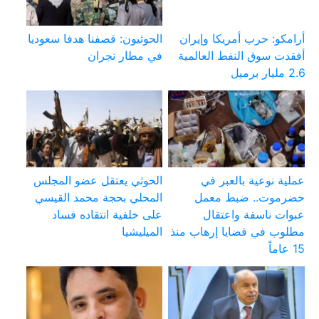
أرامكو: حرب أمريكا وإيران
الحوثيون: قصفنا هدفا سعوديا
أفقدت سوق النفط العالمية
في مطار نجران
2.6 مليار برميل
عملية نوعية بالعبر في
الحوثي يعتقل عضو المجلس
حضرموت.. ضبط معمل
المحلي بحجة محمد القيسي
عبوات ناسفة واعتقال
على خلفية انتقاده فساد
مطلوب في قضايا إرهاب منذ
الميليشيا
15 عاماً