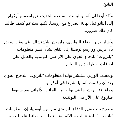
الناتو”.
وأكد أيضا أن ألمانيا ليست مستعدة للحديث عن انضمام أوكرانيا
إلى الناتو قبل نهاية الصراع مع روسيا، لكنها ستدعم كييف طالما
كان ذلك ضروريا.
وأشار وزير الدفاع البولندي، ماريوش بلاشتشاك، في وقت سابق
بأن برلين ووارسو توصلتا إلى اتفاق بشأن نشر منظومات
“باتريوت” للدفاع الجوي على الأراضي البولندية والعمل على
اتفاقات ربطها بإدارة النظام.
وبحسب الوزير، ستنشر بولندا منظومات “باتريوت” للدفاع الجوي
بعد أن رفضت ألمانيا نشرها في أوكرانيا.
وجاء اقتراح نشرها في بولندا من الجانب الألماني بعد سقوط
صاروخ على الأراضي البولندية.
وصرح نائب وزير الدفاع البولندي مارسين أوسيبا، إن منظومات
“باتريوت” للدفاع الجوي الألمانية ستصل إلى بولندا على الحدود