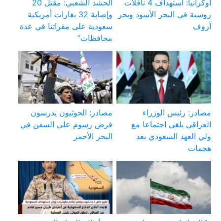
أوكرانيا: استهداف 4 ناقلات
الحشد الشعبي: مقتل 20
روسية في البحر الأسود وبحر
وإصابة 32 بغارات أمريكية
آزوف
سعودية على مقراتنا في عدة
محافظات”
مصادر: رئيس الوزراء
مصادر: الحوثيون يدرسون
العراقي يلغي اجتماعا مع
فرض رسوم على السفن في
ولي العهد السعودي بعد
البحر الأحمر
هجمات