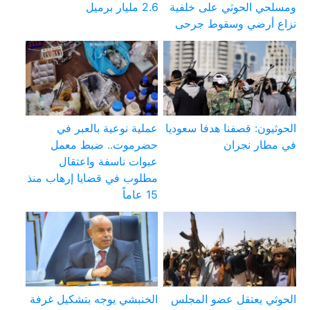
ومسلحي الحوثي على خلفية
2.6 مليار برميل
نزاع أرضي وسقوط جرحى
الحوثيون: قصفنا هدفا سعوديا
عملية نوعية بالعبر في
في مطار نجران
حضرموت.. ضبط معمل
عبوات ناسفة واعتقال
مطلوب في قضايا إرهاب منذ
15 عاماً
الحوثي يعتقل عضو المجلس
الخنبشي يوجه بتشكيل غرفة