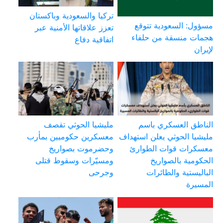
تركيا والسعودية وباكستان
مسؤول: السعودية تتوقع
تعزز علاقاتها الأمنية عبر
هجمات منسقة من حلفاء
اتفاقية دفاع
لإيران
الناطق العسكري باسم
مليشيا الحوثي تقصف
مليشيا الحوثي يعلن استهداف
معسكرين حكوميين بمأرب
معسكرات قوات الطوارئ
وحضرموت بصواريخ
الحكومية بالصواريخ
ومسيّرات وسقوط قتلى
الباليستية والطائرات
وجرحى
المسيرة