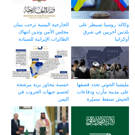
وكالة: روسيا تسيطر على
الخارجية اليمنية ترحب ببيان
بلدتين أخريين في شرق
مجلس الأمن وتدين انتهاك
أوكرانيا
الطائرات الإيرانية للسيادة
مليشيا الحوثي تجدد قصفها
خمسة محاور برية مرشحة
على مدينة مأرب ودفاعات
لحسم جبهات الحروب في
الجيش تسقط مسيّرة
اليمن