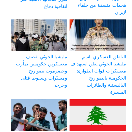
هجمات منسقة من حلفاء
اتفاقية دفاع
لإيران
الناطق العسكري باسم
مليشيا الحوثي تقصف
مليشيا الحوثي يعلن استهداف
معسكرين حكوميين بمأرب
معسكرات قوات الطوارئ
وحضرموت بصواريخ
الحكومية بالصواريخ
ومسيّرات وسقوط قتلى
الباليستية والطائرات
وجرحى
المسيرة