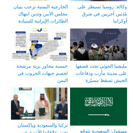
وكالة: روسيا تسيطر على
الخارجية اليمنية ترحب ببيان
بلدتين أخريين في شرق
مجلس الأمن وتدين انتهاك
أوكرانيا
الطائرات الإيرانية للسيادة
مليشيا الحوثي تجدد قصفها
خمسة محاور برية مرشحة
على مدينة مأرب ودفاعات
لحسم جبهات الحروب في
الجيش تسقط مسيّرة
اليمن
تركيا والسعودية وباكستان
مسؤول: السعودية تتوقع
تعزز علاقاتها الأمنية عبر