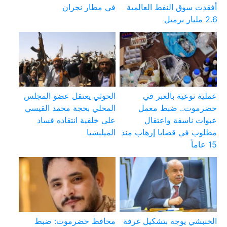
أفقدت سوق النفط العالمية
في مطار نجران
2.6 مليار برميل
عملية نوعية بالعبر في
الحوثي يعتقل عضو المجلس
حضرموت.. ضبط معمل
المحلي بحجة محمد القيسي
عبوات ناسفة واعتقال
على خلفية انتقاده فساد
مطلوب في قضايا إرهاب منذ
الميليشيا
15 عاماً
الخنبشي يوجه بتشكيل غرفة
محافظ حضرموت: ضبط