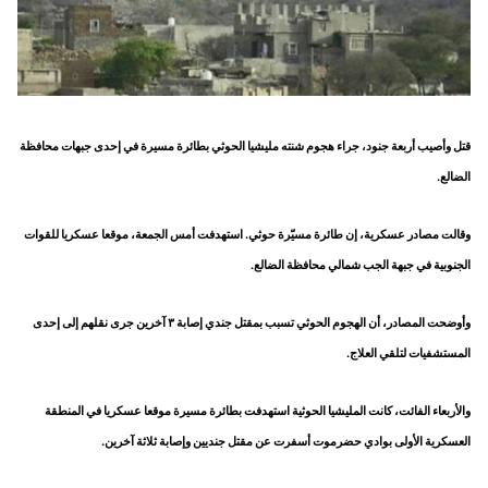
قتل وأصيب أربعة جنود، جراء هجوم شنته مليشيا الحوثي بطائرة مسيرة في إحدى جبهات محافظة
الضالع.
وقالت مصادر عسكرية، إن طائرة مسيّرة حوثي. استهدفت أمس الجمعة، موقعا عسكريا للقوات
الجنوبية في جبهة الجب شمالي محافظة الضالع.
وأوضحت المصادر، أن الهجوم الحوثي تسبب بمقتل جندي إصابة ٣ آخرين جرى نقلهم إلى إحدى
المستشفيات لتلقي العلاج.
والأربعاء الفائت، كانت المليشيا الحوثية استهدفت بطائرة مسيرة موقعا عسكريا في المنطقة
العسكرية الأولى بوادي حضرموت أسفرت عن مقتل جنديين وإصابة ثلاثة آخرين.