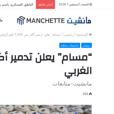
الناطق العسكري باسم مل
الجمعة, أغسطس 7 2026
أخبار عاجلة
ما
الرئيسية
|
رئيسي
|
“مسام” يعلن تدمير أكثر من 1,500 لغم أرضي في مديريات الساحل الغربي
رئيسي
مانشيتات محلية
الغربي
مانشيت-متابعات
252