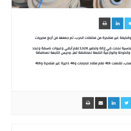
Face
Twitter
LinkedIn
طباعة
 “مسام” لنزع الألغام، إنه دمّر أكثر من 1,500 لغم وقذيفة غير منفجرة من مخلفات الحرب، تم جمعها من أربع مديريات
وأوضح المشروع ، في بيان أصدره، اليوم الأربعاء، أن فرقه الهندسية نجحت في إزالة وتدمير 1,526 لغم أرضي وعبوات ناسفة وعدد
 والخوخة والوازعية التابعة لمحافظة تعز، وحيس التابعة لمحافظة
وأضاف، أن عملية التدمير التي جرت، اليوم، في منطقة باب المندب، تضمنت 416 لغم مضاد للدبابات و46 ذخيرة غير منفجرة و416
Facebo
Twitter
LinkedIn
مشاركة عبر البريد
طباعة