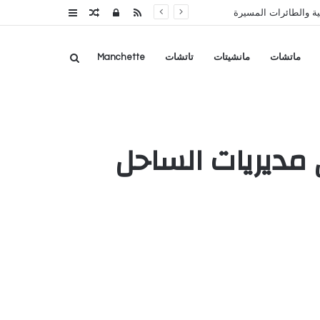
RSS
تسجيل
مقال
عمود
ة والطائرات المسيرة
الدخول
عشوائي
جانبي
بحث
ماتشات
مانشيتات
تاتشات
Manchette
عن
1,50 لغم أرضي في مديريات الساحل