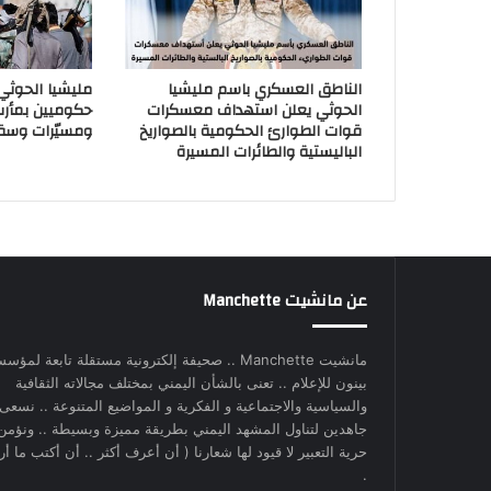
الناطق العسكري باسم مليشيا
مليشيا الحوث
الحوثي يعلن استهداف معسكرات
حكوميين بمأر
قوات الطوارئ الحكومية بالصواريخ
ومسيّرات وسق
الباليستية والطائرات المسيرة
عن مانشيت Manchette
مانشيت Manchette .. صحيفة إلكترونية مستقلة تابعة لمؤس
بينون للإعلام .. تعنى بالشأن اليمني بمختلف مجالاته الثقافية
والسياسية والاجتماعية و الفكرية و المواضيع المتنوعة .. نسعى
جاهدين لتناول المشهد اليمني بطريقة مميزة وبسيطة .. ونؤمن
حرية التعبير لا قيود لها شعارنا ( أن أعرف أكثر .. أن أكتب ما أري
.