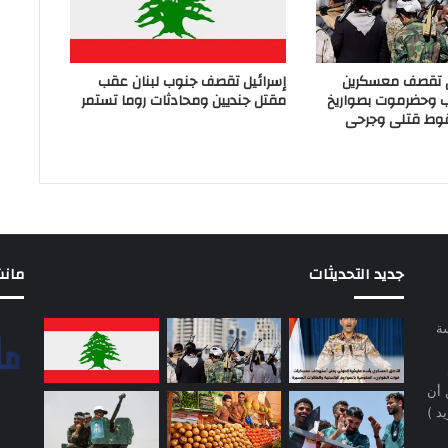
ي تقصف معسكرين
إسرائيل تقصف جنوب لبنان عقب
ب وحضرموت بصواريخ
مقتل جنديين ومحادثات روما تستمر
وط قتلى وجرحى
جديد التحديثات
مانشيت 
سة
 أن
د )