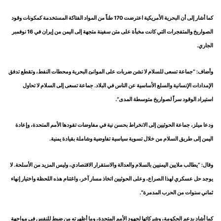
كما أشار إلى أن البحرية الأمريكية اعترضت 170 طناً من المواد الفتاكة المستخدمة كمكونات وقود
الصواريخ والمتفجرات التي كانت مخبأة على متن سفينة متجهة إلى اليمن من إيران في 16 نوفمبر
الجاري.
وأضاف: “جماعة تسعى للسلام لا تشن ضربات على الموانئ البحرية ومحطات النفط، وتقطع تدفق
الإمدادات الإنسانية والسلع الأساسية عن الناس في البلاد. جماعة تسعى إلى السلام لا تحاول
استيراد الوقود سراً لصواريخ متوسطة المدى”.
ودعا ميلز، جماعة الحوثيين إلى الانخراط بحسن نية في مفاوضات تقودها الأمم المتحدة، وإعادة
اليمن إلى طريق السلام من خلال تسوية سياسية تفاوضية وشاملة بقيادة يمنية.
وقال: “يطالب ملايين اليمنيين بالسلام والعدالة والاستقرار الاقتصادي، وليس المزيد من الأسلحة. لا
يوجد حل عسكري لهذا الصراع، وعلى الحوثيين اتخاذ مسار آخر، واغتنام هذه اللحظة واختيار إنهاء
ثماني سنوات من الحرب المدمرة”.
كما أشاد بدعم الحكومة، وشركائها لجهود الأمم المتحدة، وما أظهرته من ضبط للنفس في مواجهة