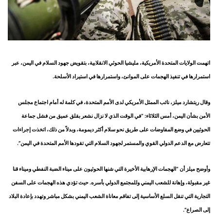
اتهمت الولايات المتحدة الأمريكية، مليشيا الحوثي الانقلابية، بتقويض جهود السلام في اليمن، عبر
استمرارها في تنفيذ الهجمات على الموانئ، واستمرارها في استيراد الأسلحة.
وقال ريتشارد ميلز، نائب الممثل الأمريكي لدى الأمم المتحدة، في كلمة له أمام اجتماع مجلس
الأمن بشأن اليمن، أمس الثلاثاء: “في الوقت الذي لا نزال نشعر بقلق عميق من فشل جماعة
الحوثيين في وضع المفاوضات على طريق نحو سلام أكثر ديمومة، وبدلاً من ذلك، اتخذت إجراءات
تتعارض مع الدعم الدولي القوي والمستمر لجهود السلام التي تقودها الأمم المتحدة في اليمن”.
وأوضح ميلز أن “الهجمات الإرهابية الأخيرة التي شنها الحوثيون على ميناء الضبة النفطي وميناء قنا
غير مقبولة، وإهانة للشعب اليمني وللمجتمع الدولي بأسره. حيث تؤدي هذه الهجمات على السفن
التجارية التي تنقل السلع الأساسية إلى تفاقم معاناة الشعب اليمني بشكل مباشر وتهدد بإعادة البلاد
إلى الصراع”.