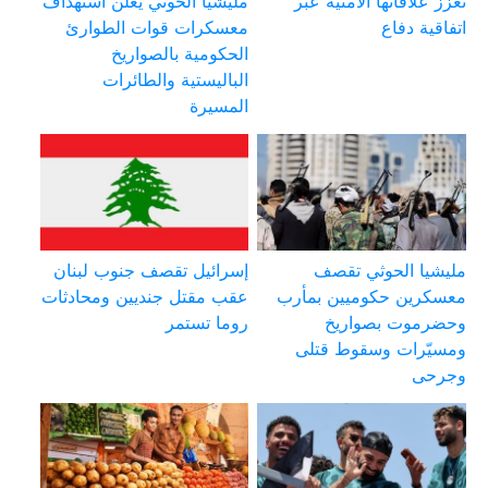
تعزز علاقاتها الأمنية عبر
مليشيا الحوثي يعلن استهداف
اتفاقية دفاع
معسكرات قوات الطوارئ
الحكومية بالصواريخ
الباليستية والطائرات
المسيرة
مليشيا الحوثي تقصف
إسرائيل تقصف جنوب لبنان
معسكرين حكوميين بمأرب
عقب مقتل جنديين ومحادثات
وحضرموت بصواريخ
روما تستمر
ومسيّرات وسقوط قتلى
وجرحى