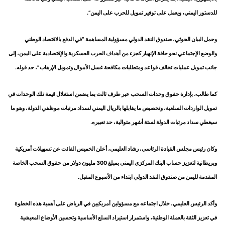
للدستور اليمني، ويعمل على توفير تمويل للحرب على اليمن”.
وحمل البيان الحوثي، صندوق النقد الدولي مسؤولية المساهمة “في الدفع بالاقتصاد الوطني
والوضع الإجتماعي نحو حافة الإنهيار كجزء من أهداف الحرب العسكرية والإقتصادية على اليمن، إلى
جانب تمويل عمليات تخالف قواعد ومتطلبات مكافحة غسل الأموال وتمويل الإرهاب”، حد قوله.
كما طالب، بإدارة حقوق وحدات السحب عبر طرف ثالث بما يضمن استغلال قيمة تلك الوحدات في
تمويل الواردات السلعية، وتخصيص ما يقابلها بالريال اليمني لسداد مرتبات موظفي الدولة، وهو ما
سيغطي سداد مرتبات الدولة لستة أشهر متوالية، حد تعبيره.
وكان رئيس مجلس القيادة الرئاسي، رشاد العليمي، أعلن الخميس الفائت عن تسهيلات أمريكية
وبريطانية لتعزيز حساب البنك المركزي اليمني بمبلغ 300 مليون دولار من حقوق السحب الخاصة
المقدمة لليمن من صندوق النقد الدولي ابتداء من الأسبوع المقبل.
وأكد الرئيس العليمي، خلال اجتماعه مع مسؤولين أمريكيين في الرياض على أهمية هذه الخطوة
في تعزيز الثقة بالعملة الوطنية، واستمرار استيراد السلع الأساسية وتحسين الأوضاع المعيشية