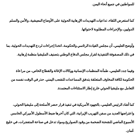
للمواطنين في جميع أنحاء اليمن.
كما استعرض اللقاء، تداعيات التهديدات الإرهابية الحوثية على الأوضاع المعيشية، والأمن والسلم
الدوليين، والإجراءات المطلوبة لاحتوائها.
وأوضح العليمي، أن مجلس القيادة الرئاسي والحكومة، اتخذا إجراءات لردع التهديدات الحوثية، بما
في ذلك المصفوفة التنفيذية لقرار مجلس الدفاع الوطني بتصنيف المليشيا منظمة إرهابية.
وفيما جدد العليمي، طمأنة المنظمات الإنسانية ووكالات الإغاثة والقطاع الخاص، من مراعاة
الحكومة لكافة المخاوف المتعلقة بتدفق المساعدات للشعب اليمني. حذر في الوقت نفسه من
التعامل مع مليشيا الحوثي خارج إطار الاستثناءات المعتمدة.
كما أشاد الرئيس العليمي، بالجهود الأمريكية في تنفيذ قرار حضر الأسلحة إلى مليشيا الحوثي،
واعتراضها العديد من سفن التهريب الإيرانية، التي كان آخرها ضبط الأسطول الأميركي الخامس
الأسبوع الماضي للشحنة الضخمة من وقود الصواريخ ومواد تدخل في صناعة المتفجرات، في خليج
عُمان.