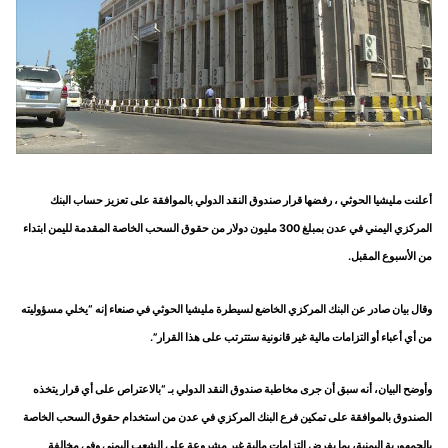
أعلنت مليشيا الحوثي ، رفضها قرار صندوق النقد الدولي بالموافقة على تعزيز حساب البنك
المركزي اليمني في عدن بمبلغ 300 مليون دولار من حقوق السحب الخاصة المقدمة لليمن ابتداء
من الأسبوع المقبل.
وقال بيان صادر عن البنك المركزي الخاضع لسيطرة مليشيا الحوثي في صنعاء إنه “يخلي مسؤوليته
من أي أعباء أو التزامات مالية غير قانونية ستترتب على هذا القرار”.
وأوضح البيان، أنه سبق أن جرى مخاطبة صندوق النقد الدولي بـ “بالاعتراص على أي قرار يتخذه
الصندوق بالموافقة على تمكين فرع البنك المركزي في عدن من استخدام حقوق السحب الخاصة
بالجمهورية اليمنية، بما يفرض التزامات مالية غير مشروعة على الشعب اليمني وفي مخالفة