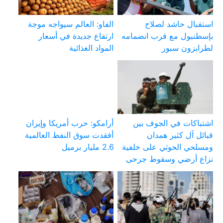
استقبال حاشد لصلاح
الفاو: العالم سيواجه موجة
بإسطنبول مع قرب انضمامه
ارتفاع جديدة في أسعار
لطرابزون سبور
المواد الغذائية
اشتباكات في الجوف بين
أرامكو: حرب أمريكا وإيران
قبائل آل كثير همدان
أفقدت سوق النفط العالمية
ومسلحي الحوثي على خلفية
2.6 مليار برميل
نزاع أرضي وسقوط جرحى