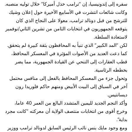
سفره إلى إندونيسيا، إن “ترامب خذل أميركا” خلال توليه منصبه.
وكانت شائعات انتشرت في الأسابيع الأخيرة حول إعلان وشيك
للترشح من قبل دونالد ترامب، معولا على النجاح الذي كان
يتوقعه الجمهوريون في انتخابات الثامن من تشرين الثاني/نوفمبر
لاستعادة السلطة.
لكن “المد الكبير” الذي تنبأ به المحافظون بثقة كبيرة لم يتحقق.
كما دعت العديد من الأصوات المؤثرة في المعسكر المحافظ،
قطب العقارات إلى التنحي عن القيادة الجمهورية، مما يضر
بخططه الرئاسية.
وتحول جزء من المعسكر المحافظ بالفعل إلى منافس محتمل
آخر في السباق إلى البيت الأبيض ومنهم حاكم فلوريدا رون
ديسانتيس.
وأكد النجم الجديد لليمين المتشدد البالغ من العمر 40 عاما،
وخرج أقوى من انتخابات منتصف الولاية أن معركته “كانت مجرد
بداية”.
ومع وجود مايك بنس نائب الرئيس السابق لدونالد ترامب ووزير