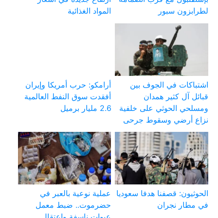
لطرابزون سبور
المواد الغذائية
اشتباكات في الجوف بين
أرامكو: حرب أمريكا وإيران
قبائل آل كثير همدان
أفقدت سوق النفط العالمية
ومسلحي الحوثي على خلفية
2.6 مليار برميل
نزاع أرضي وسقوط جرحى
الحوثيون: قصفنا هدفا سعوديا
عملية نوعية بالعبر في
في مطار نجران
حضرموت.. ضبط معمل
عبوات ناسفة واعتقال