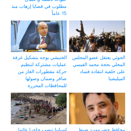
مطلوب في قضايا إرهاب منذ
15 عاماً
الحوثي يعتقل عضو المجلس
الخنبشي يوجه بتشكيل غرفة
المحلي بحجة محمد القيسي
عمليات مشتركة لتنظيم
على خلفية انتقاده فساد
حركة مقطورات الغاز من
الميليشيا
صافر وضمان وصولها
للمحافظات المحررة
محافظ حضرموت: ضبط
إسبانيا تنصب حاجزا عائما