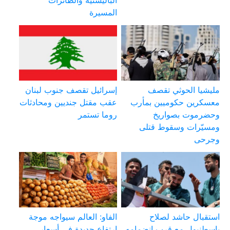
المسيرة
مليشيا الحوثي تقصف
إسرائيل تقصف جنوب لبنان
معسكرين حكوميين بمأرب
عقب مقتل جنديين ومحادثات
وحضرموت بصواريخ
روما تستمر
ومسيّرات وسقوط قتلى
وجرحى
استقبال حاشد لصلاح
الفاو: العالم سيواجه موجة
بإسطنبول مع قرب انضمامه
ارتفاع جديدة في أسعار