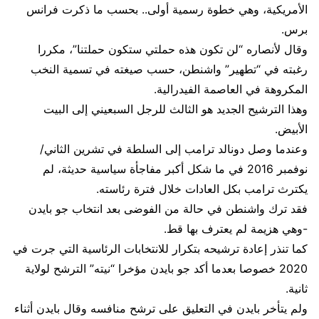
الأمريكية، وهي خطوة رسمية أولى.. بحسب ما ذكرت فرانس
برس.
وقال لأنصاره “لن تكون هذه حملتي ستكون حملتنا”، مكررا
رغبته في “تطهير” واشنطن، حسب صيغته في تسمية النخب
المكروهة في العاصمة الفيدرالية.
وهذا الترشيح الجديد هو الثالث للرجل السبعيني إلى البيت
الأبيض.
وعندما وصل دونالد ترامب إلى السلطة في تشرين الثاني/
نوفمبر 2016 في ما شكل أكبر مفاجأة سياسية حديثة، لم
يكترث ترامب بكل العادات خلال فترة رئاسته.
فقد ترك واشنطن في حالة من الفوضى بعد انتخاب جو بايدن
-وهي هزيمة لم يعترف بها قط.
كما تنذر إعادة ترشيحه بتكرار للانتخابات الرئاسية التي جرت في
2020 خصوصا بعدما أكد جو بايدن مؤخرا “نيته” الترشح لولاية
ثانية.
ولم يتأخر بايدن في التعليق على ترشح منافسه وقال بايدن أثناء