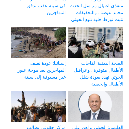
منفذي اغتيال مراسل الحدث
في سبتة عقب تدفق
محمد عيضة.. والتحقيقات
المهاجرين
تثبت تورط خلية تتبع الحوثي
الصحة اليمنية: لقاحات
إسبانيا: عودة نصف
الأطفال متوفرة.. وعراقيل
المهاجرين بعد موجة عبور
الحوثي تهدد بعودة شلل
غير مسبوقة إلى سبتة
الأطفال والحصبة
العليمي: الحوثي يراهن على
مركز حقوقي يطالب