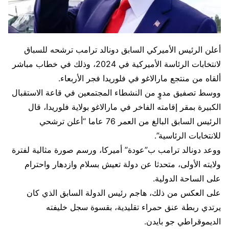
أعلن الرئيس الأميركي السابق دونالد ترامب ترشحه للسباق
لانتخابات الرئاسة الأميركية في 2024، وذلك في خطاب مباشر
ألقاه من منتجع مارالاغو في فلوريدا فجر الأربعاء.
ووسط تصفيق مدوٍ من النشطاء المجتمعين في قاعة الاستقبال
الكبيرة بمقر إقامته الفاخر في مارالاغو بولاية فلوريدا، قال
الرئيس السابق البالغ من العمر 76 عاما “أعلن ترشحي
للانتخابات الرئاسية”.
ووعد دونالد ترامب ب”عودة” أميركا، ورسم صورة مثالية لفترة
ولايته الأولى، متحدثا عن دولة تعيش بسلام وازدهار واحترام
على الساحة الدولية.
على العكس من ذلك، هاجم رئيس الدولة السابق الذي كان
يرتدي ربطة عنق حمراء تقليدية، بقسوة سجل خليفته
الديموقراطي جو بايدن.