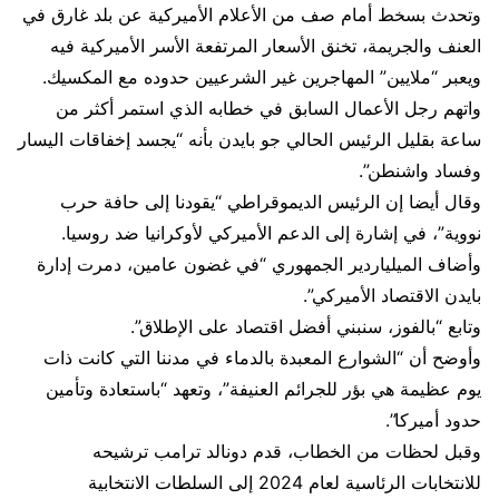
وتحدث بسخط أمام صف من الأعلام الأميركية عن بلد غارق في
العنف والجريمة، تخنق الأسعار المرتفعة الأسر الأميركية فيه
ويعبر “ملايين” المهاجرين غير الشرعيين حدوده مع المكسيك.
واتهم رجل الأعمال السابق في خطابه الذي استمر أكثر من
ساعة بقليل الرئيس الحالي جو بايدن بأنه “يجسد إخفاقات اليسار
وفساد واشنطن”.
وقال أيضا إن الرئيس الديموقراطي “يقودنا إلى حافة حرب
نووية”، في إشارة إلى الدعم الأميركي لأوكرانيا ضد روسيا.
وأضاف الميلياردير الجمهوري “في غضون عامين، دمرت إدارة
بايدن الاقتصاد الأميركي”.
وتابع “بالفوز، سنبني أفضل اقتصاد على الإطلاق”.
وأوضح أن “الشوارع المعبدة بالدماء في مدننا التي كانت ذات
يوم عظيمة هي بؤر للجرائم العنيفة”، وتعهد “باستعادة وتأمين
حدود أميركا”.
وقبل لحظات من الخطاب، قدم دونالد ترامب ترشيحه
للانتخابات الرئاسية لعام 2024 إلى السلطات الانتخابية