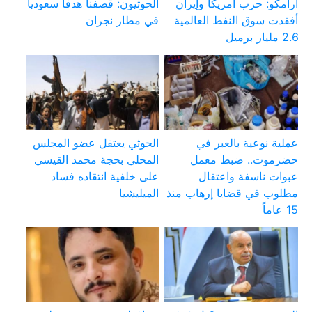
أرامكو: حرب أمريكا وإيران
الحوثيون: قصفنا هدفا سعوديا
أفقدت سوق النفط العالمية
في مطار نجران
2.6 مليار برميل
عملية نوعية بالعبر في
الحوثي يعتقل عضو المجلس
حضرموت.. ضبط معمل
المحلي بحجة محمد القيسي
عبوات ناسفة واعتقال
على خلفية انتقاده فساد
مطلوب في قضايا إرهاب منذ
الميليشيا
15 عاماً