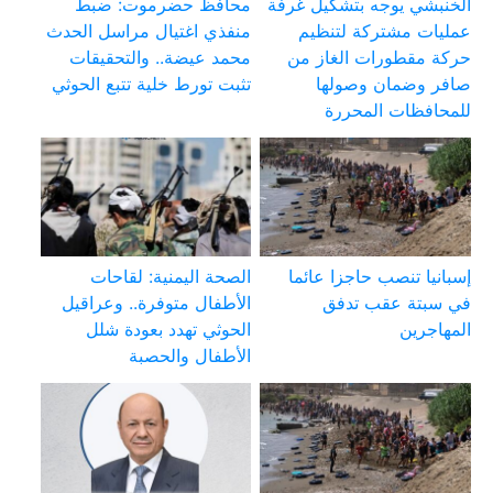
الخنبشي يوجه بتشكيل غرفة
محافظ حضرموت: ضبط
عمليات مشتركة لتنظيم
منفذي اغتيال مراسل الحدث
حركة مقطورات الغاز من
محمد عيضة.. والتحقيقات
صافر وضمان وصولها
تثبت تورط خلية تتبع الحوثي
للمحافظات المحررة
إسبانيا تنصب حاجزا عائما
الصحة اليمنية: لقاحات
في سبتة عقب تدفق
الأطفال متوفرة.. وعراقيل
المهاجرين
الحوثي تهدد بعودة شلل
الأطفال والحصبة