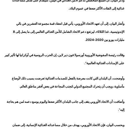
وذكر البيان، أن المبلغ المخصص لدعم الأمن الغذائي في اليمن، سيقدم على شكل مساعدات
غذائية إلى الفئات الأكثر ضعفا في عموم البلاد.
وأشار البيان، إلى أن تعهد الاتحاد الأوروبي، يأتي قبل انعقاد قمة مجموعة العشرين في بالي
الإندونيسية، غدا الثلاثاء، ليرتفع دعم الاتحاد الشامل للأمن الغذائي العالمي إلى ما يصل إلى 8
مليارات يورو بين 2020-2024.
وقالت رئيسة المفوضية الأوروبية أورسولا فون دير لاين، إن الحرب الروسية في أوكرانيا لها تأثير كبير
على الإمدادات الغذائية العالمية”.
وأوضحت، أن البلدان التي كانت معرضة بالفعل للصدمات الغذائية تعرضت بسبب ذلك لأوضاع
مأساوية، ويجب أن يتحرك المجتمع الدولي لتجنب المجاعة في بعض أفقر مناطق العالم.
وأضافت: أن الاتحاد الأوروبي يقف إلى جانب البلدان الأكثر ضعفا واليوم يوسع دعمه لمن هم بحاجة
إليه”.
وبحسب البيان، فإن الاتحاد الأوروبي، يهدف من خلال مساعداته الغذائية الإنسانية، إلى ضمان