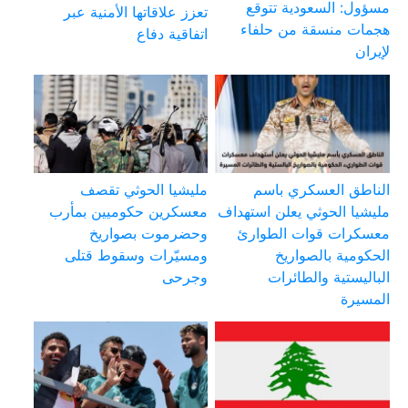
مسؤول: السعودية تتوقع
تعزز علاقاتها الأمنية عبر
هجمات منسقة من حلفاء
اتفاقية دفاع
لإيران
الناطق العسكري باسم
مليشيا الحوثي تقصف
مليشيا الحوثي يعلن استهداف
معسكرين حكوميين بمأرب
معسكرات قوات الطوارئ
وحضرموت بصواريخ
الحكومية بالصواريخ
ومسيّرات وسقوط قتلى
الباليستية والطائرات
وجرحى
المسيرة