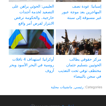
إسبانيا: عودة نصف
العليمي: الحوثي يراهن على
المهاجرين بعد موجة عبور
التصعيد لخدمة أجندات
غير مسبوقة إلى سبتة
خارجية.. والحكومة ترفض
الابتزاز لفرض أمر واقع
مركز حقوقي يطالب
أوكرانيا: استهداف 4 ناقلات
الحوثيين بتسليم جثمان
روسية في البحر الأسود وبحر
مختطف توفي تحت التعذيب
آزوف
في سجن بالبيضاء
Categories:
رئيسي
,
مانشيتات محلية