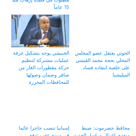
15 عاماً
الحوثي يعتقل عضو المجلس
الخنبشي يوجه بتشكيل غرفة
المحلي بحجة محمد القيسي
عمليات مشتركة لتنظيم
على خلفية انتقاده فساد
حركة مقطورات الغاز من
الميليشيا
صافر وضمان وصولها
للمحافظات المحررة
محافظ حضرموت: ضبط
إسبانيا تنصب حاجزا عائما
منفذي اغتيال مراسل الحدث
في سبتة عقب تدفق