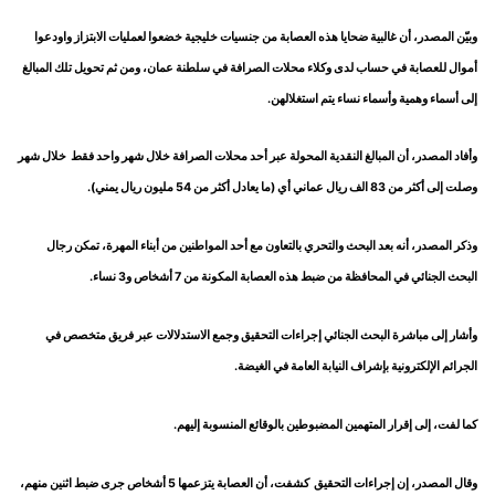
وبيّن المصدر، أن غالبية ضحايا هذه العصابة من جنسيات خليجية خضعوا لعمليات الابتزاز واودعوا
أموال للعصابة في حساب لدى وكلاء محلات الصرافة في سلطنة عمان، ومن ثم تحويل تلك المبالغ
إلى أسماء وهمية وأسماء نساء يتم استغلالهن.
وأفاد المصدر، أن المبالغ النقدية المحولة عبر أحد محلات الصرافة خلال شهر واحد فقط خلال شهر
وصلت إلى أكثر من 83 الف ريال عماني أي (ما يعادل أكثر من 54 مليون ريال يمني).
وذكر المصدر، أنه بعد البحث والتحري بالتعاون مع أحد المواطنين من أبناء المهرة، تمكن رجال
البحث الجنائي في المحافظة من ضبط هذه العصابة المكونة من 7 أشخاص و3 نساء.
وأشار إلى مباشرة البحث الجنائي إجراءات التحقيق وجمع الاستدلالات عبر فريق متخصص في
الجرائم الإلكترونية بإشراف النيابة العامة في الغيضة.
كما لفت، إلى إقرار المتهمين المضبوطين بالوقائع المنسوبة إليهم.
وقال المصدر، إن إجراءات التحقيق كشفت، أن العصابة يتزعمها 5 أشخاص جرى ضبط اثنين منهم،