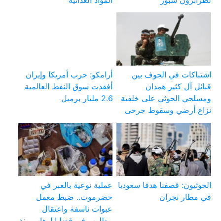
لطرابزون سبور
المواد الغذائية
اشتباكات في الجوف بين
أرامكو: حرب أمريكا وإيران
قبائل آل كثير همدان
أفقدت سوق النفط العالمية
ومسلحي الحوثي على خلفية
2.6 مليار برميل
نزاع أرضي وسقوط جرحى
الحوثيون: قصفنا هدفا سعوديا
عملية نوعية بالعبر في
في مطار نجران
حضرموت.. ضبط معمل
عبوات ناسفة واعتقال
مطلوب في قضايا إرهاب منذ