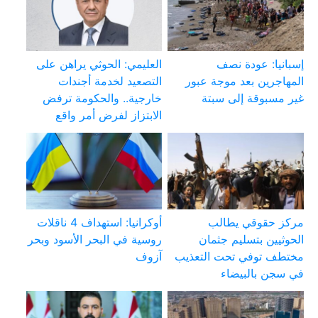
إسبانيا: عودة نصف
العليمي: الحوثي يراهن على
المهاجرين بعد موجة عبور
التصعيد لخدمة أجندات
غير مسبوقة إلى سبتة
خارجية.. والحكومة ترفض
الابتزاز لفرض أمر واقع
مركز حقوقي يطالب
أوكرانيا: استهداف 4 ناقلات
الحوثيين بتسليم جثمان
روسية في البحر الأسود وبحر
مختطف توفي تحت التعذيب
آزوف
في سجن بالبيضاء