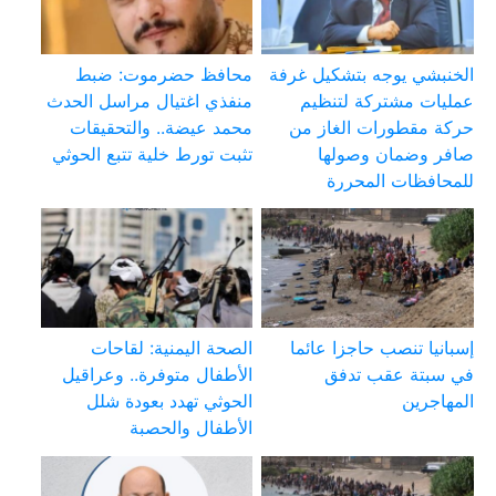
الخنبشي يوجه بتشكيل غرفة
محافظ حضرموت: ضبط
عمليات مشتركة لتنظيم
منفذي اغتيال مراسل الحدث
حركة مقطورات الغاز من
محمد عيضة.. والتحقيقات
صافر وضمان وصولها
تثبت تورط خلية تتبع الحوثي
للمحافظات المحررة
إسبانيا تنصب حاجزا عائما
الصحة اليمنية: لقاحات
في سبتة عقب تدفق
الأطفال متوفرة.. وعراقيل
المهاجرين
الحوثي تهدد بعودة شلل
الأطفال والحصبة