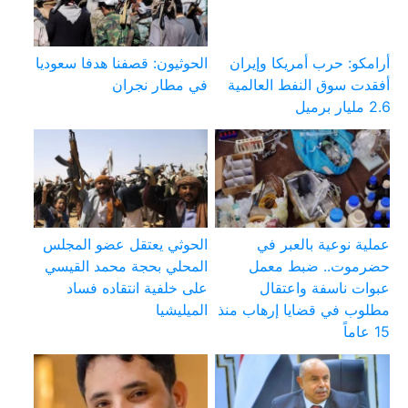
أرامكو: حرب أمريكا وإيران
الحوثيون: قصفنا هدفا سعوديا
أفقدت سوق النفط العالمية
في مطار نجران
2.6 مليار برميل
عملية نوعية بالعبر في
الحوثي يعتقل عضو المجلس
حضرموت.. ضبط معمل
المحلي بحجة محمد القيسي
عبوات ناسفة واعتقال
على خلفية انتقاده فساد
مطلوب في قضايا إرهاب منذ
الميليشيا
15 عاماً