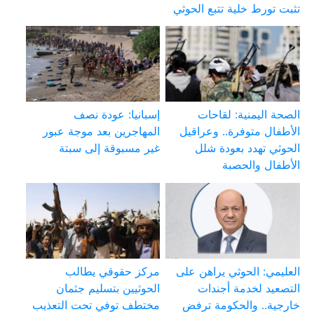
تثبت تورط خلية تتبع الحوثي
الصحة اليمنية: لقاحات
إسبانيا: عودة نصف
الأطفال متوفرة.. وعراقيل
المهاجرين بعد موجة عبور
الحوثي تهدد بعودة شلل
غير مسبوقة إلى سبتة
الأطفال والحصبة
العليمي: الحوثي يراهن على
مركز حقوقي يطالب
التصعيد لخدمة أجندات
الحوثيين بتسليم جثمان
خارجية.. والحكومة ترفض
مختطف توفي تحت التعذيب