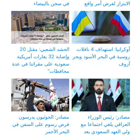
الابتزاز لفرض أمر واقع
في سجن بالبيضاء
أوكرانيا: استهداف 4 ناقلات
الحشد الشعبي: مقتل 20
روسية في البحر الأسود وبحر
وإصابة 32 بغارات أمريكية
آزوف
سعودية على مقراتنا في عدة
محافظات”
مصادر: رئيس الوزراء
مصادر: الحوثيون يدرسون
العراقي يلغي اجتماعا مع
فرض رسوم على السفن في
ولي العهد السعودي بعد
البحر الأحمر