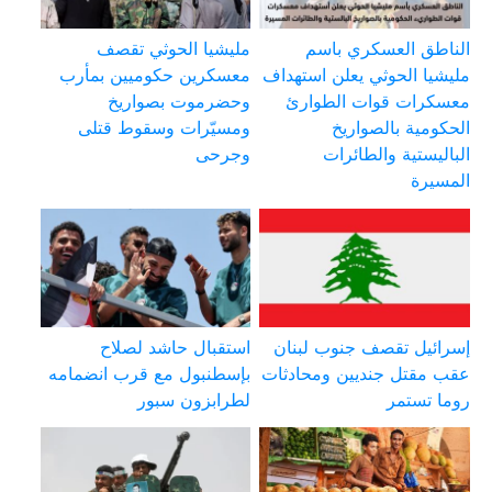
الناطق العسكري باسم
مليشيا الحوثي تقصف
مليشيا الحوثي يعلن استهداف
معسكرين حكوميين بمأرب
معسكرات قوات الطوارئ
وحضرموت بصواريخ
الحكومية بالصواريخ
ومسيّرات وسقوط قتلى
الباليستية والطائرات
وجرحى
المسيرة
إسرائيل تقصف جنوب لبنان
استقبال حاشد لصلاح
عقب مقتل جنديين ومحادثات
بإسطنبول مع قرب انضمامه
روما تستمر
لطرابزون سبور