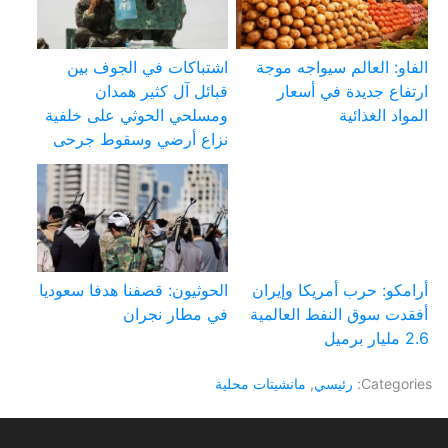
الفاو: العالم سيواجه موجة
اشتباكات في الجوف بين
ارتفاع جديدة في أسعار
قبائل آل كثير همدان
المواد الغذائية
ومسلحي الحوثي على خلفية
نزاع أرضي وسقوط جرحى
أرامكو: حرب أمريكا وإيران
الحوثيون: قصفنا هدفا سعوديا
أفقدت سوق النفط العالمية
في مطار نجران
2.6 مليار برميل
Categories:
رئيسي
,
مانشيتات محلية