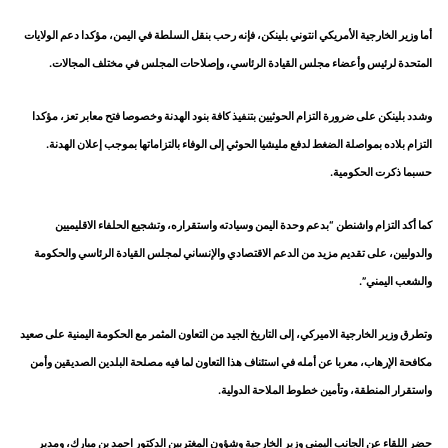
أما وزير الخارجية الأمريكي انتوني بلينكن، فإنه رحب بنقل السلطة في اليمن، مؤكدا دعم الولايات
المتحدة لرئيس وأعضاء مجلس القيادة الرئاسي، وإصلاحات المجلس في مختلف المجالات.
وشدد بلينكن على ضرورة التزام الحوثيين بتنفيذ كافة بنود الهدنة وخصوصا فتح معابر تعز، مؤكدا
التزام بلاده بمواصلة الضغط لدفع مليشيا الحوثي إلى الوفاء بالتزاماتها بموجب إعلان الهدنة.
حسبما ذكرت الحكومية.
كما أكد التزام واشنطن “بدعم وحدة اليمن وسيادته واستقراره، وتشجيع الحلفاء الاقليميين
والدوليين، على تقديم مزيد من الدعم الاقتصادي والإنساني لمجلس القيادة الرئاسي والحكومة
والشعب اليمني”.
وتطرق وزير الخارجية الاميركي، إلى التاريخ الجيد من التعاون المثمر مع الحكومة اليمنية على صعيد
مكافحة الإرهاب، معربا عن أمله في استئناف هذا التعاون لما فيه مصلحة البلدين الصديقين وأمن
واستقرار المنطقة، وتأمين خطوط الملاحة الدولية.
حضر اللقاء عن الجانب اليمني وزير الخارجية وشؤون المغتربين الدكتور احمد بن مبارك، ومدير