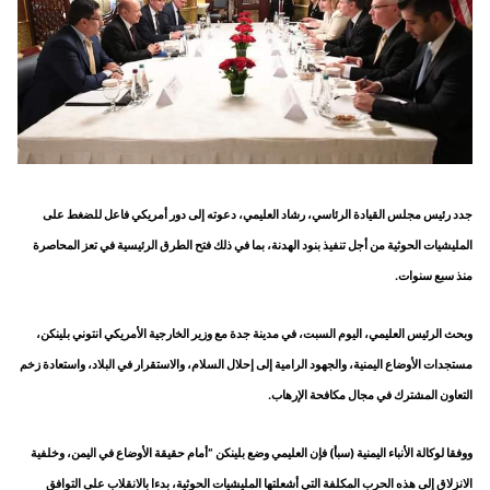
جدد رئيس مجلس القيادة الرئاسي، رشاد العليمي، دعوته إلى دور أمريكي فاعل للضغط على
المليشيات الحوثية من أجل تنفيذ بنود الهدنة، بما في ذلك فتح الطرق الرئيسية في تعز المحاصرة
منذ سبع سنوات.
وبحث الرئيس العليمي، اليوم السبت، في مدينة جدة مع وزير الخارجية الأمريكي انتوني بلينكن،
مستجدات الأوضاع اليمنية، والجهود الرامية إلى إحلال السلام، والاستقرار في البلاد، واستعادة زخم
التعاون المشترك في مجال مكافحة الإرهاب.
ووفقا لوكالة الأنباء اليمنية (سبأ) فإن العليمي وضع بلينكن “أمام حقيقة الأوضاع في اليمن، وخلفية
الانزلاق إلى هذه الحرب المكلفة التي أشعلتها المليشيات الحوثية، بدءا بالانقلاب على التوافق