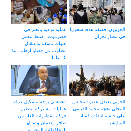
الحوثيون: قصفنا هدفا سعوديا
عملية نوعية بالعبر في
في مطار نجران
حضرموت.. ضبط معمل
عبوات ناسفة واعتقال
مطلوب في قضايا إرهاب منذ
15 عاماً
الحوثي يعتقل عضو المجلس
الخنبشي يوجه بتشكيل غرفة
المحلي بحجة محمد القيسي
عمليات مشتركة لتنظيم
على خلفية انتقاده فساد
حركة مقطورات الغاز من
الميليشيا
صافر وضمان وصولها
للمحافظات المحررة