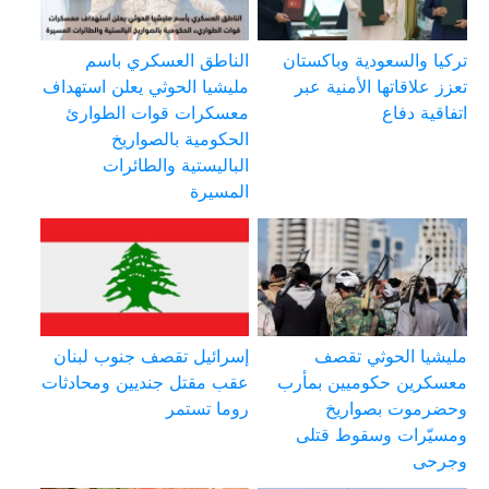
تركيا والسعودية وباكستان
الناطق العسكري باسم
تعزز علاقاتها الأمنية عبر
مليشيا الحوثي يعلن استهداف
اتفاقية دفاع
معسكرات قوات الطوارئ
الحكومية بالصواريخ
الباليستية والطائرات
المسيرة
مليشيا الحوثي تقصف
إسرائيل تقصف جنوب لبنان
معسكرين حكوميين بمأرب
عقب مقتل جنديين ومحادثات
وحضرموت بصواريخ
روما تستمر
ومسيّرات وسقوط قتلى
وجرحى