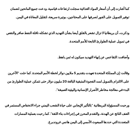
كما أشارت إلى أن أسعار المواد الغذائية سجلت ارتفاعات قياسية. ودعت جميع المانحين لضمان
توفير التمويل على الفور لصرفها على المحتاجين، بوتيرة سريعة، لتقليل المعاناة في اليمن.
وذكرت، أن بريطانيا لا تزال تشعر بالقلق أيضا بشأن التهديد الذي تشكله ناقلة النفط صافر والنقص
في تمويل عملية الطوارئ التابعة للأمم المتحدة.
وأضافت: التقاعس عن إنهاء التهديد سيكون له ثمن باهظ.
وقالت: إن المملكة المتحدة تعهدت بتقديم 5 ملايين دولار لخطة الأمم المتحدة. كما حثت “الآخرين
على الالتزام بالتمويل لسد الفجوة المتبقية البالغة 20 مليون دولار حتى تتمكن عملية الطوارئ من
البدء في معالجة مخاطر الأضرار الإنسانية والبيئية العميقة”.
ورحبت المسؤولة البريطانية “بالتأثير الإيجابي على حياة الشعب اليمني جراء الانخفاض المستمر في
العنف الناتج عن الهدنة، والتقدم المحرز في إجراءات بناء الثقة”. كما رحبت بعملية المسارات
المتعددة التي حددها المبعوث الأممي إلى اليمن هانس غروندبرغ.