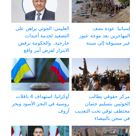
إسبانيا: عودة نصف
العليمي: الحوثي يراهن على
المهاجرين بعد موجة عبور
التصعيد لخدمة أجندات
غير مسبوقة إلى سبتة
خارجية.. والحكومة ترفض
الابتزاز لفرض أمر واقع
مركز حقوقي يطالب
أوكرانيا: استهداف 4 ناقلات
الحوثيين بتسليم جثمان
روسية في البحر الأسود وبحر
مختطف توفي تحت التعذيب
آزوف
في سجن بالبيضاء