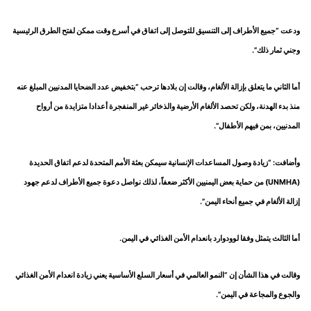
ودعت “جميع الأطراف إلى التنسيق للتوصل إلى اتفاق في أسرع وقت ممكن لفتح الطرق الرئيسية
وجني ثمار ذلك”.
أما الثاني ما يتعلق بإزالة الألغام، وقالت إن بلادها ترحب “بتخفيض عدد الضحايا المدنيين المبلغ عنه
منذ بدء الهدنة، ولكن تحصد الألغام الأرضية والذخائر غير المنفجرة أعدادا متزايدة من أرواح
المدنيين، بمن فيهم الأطفال”.
وأضافت: “زيادة وصول المساعدات الإنسانية سيمكن بعثة الأمم المتحدة لدعم اتفاق الحديدة
(UNMHA) من حماية بعض اليمنيين الأكثر ضعفاً، لذلك نواصل دعوة جميع الأطراف لدعم جهود
إزالة الألغام في جميع أنحاء اليمن”.
أما الثالث يتمثل وفقا لوودوارد بانعدام الأمن الغذائي في اليمن.
وقالت في هذا الشأن إن “النمو العالمي في أسعار السلع الأساسية يعني زيادة انعدام الأمن الغذائي
والجوع والمجاعة في اليمن”.