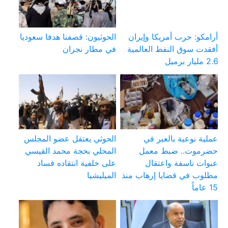
أرامكو: حرب أمريكا وإيران
الحوثيون: قصفنا هدفا سعوديا
أفقدت سوق النفط العالمية
في مطار نجران
2.6 مليار برميل
عملية نوعية بالعبر في
الحوثي يعتقل عضو المجلس
حضرموت.. ضبط معمل
المحلي بحجة محمد القيسي
عبوات ناسفة واعتقال
على خلفية انتقاده فساد
مطلوب في قضايا إرهاب منذ
الميليشيا
15 عاماً