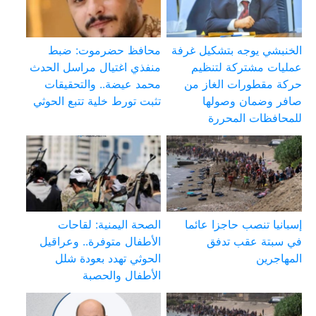
الخنبشي يوجه بتشكيل غرفة
محافظ حضرموت: ضبط
عمليات مشتركة لتنظيم
منفذي اغتيال مراسل الحدث
حركة مقطورات الغاز من
محمد عيضة.. والتحقيقات
صافر وضمان وصولها
تثبت تورط خلية تتبع الحوثي
للمحافظات المحررة
إسبانيا تنصب حاجزا عائما
الصحة اليمنية: لقاحات
في سبتة عقب تدفق
الأطفال متوفرة.. وعراقيل
المهاجرين
الحوثي تهدد بعودة شلل
الأطفال والحصبة