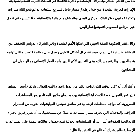
كما ثمن الدعم السخي والمواقف الإنسانية والأخوية للأشقاء في المملكة العربية السعودية ودولة
الإمارات العربية المتحدة، من خلال إطلاق مسار عاجل لتسريع استيعاب الدعم بنحو ثلاثة مليارات
وثلاثمائة مليون دولار للبنك المركزي اليمني، والمشاريع الإنمائية والإنسانية، بدءًا بتيسير دعم عاجل
عبر البرنامج السعودي لتنمية وإعمار اليمن.
وقال: تقدر الحكومة اليمنية الجهود التي تبذلها الأمم المتحدة وباقي الشركاء الدوليين للتخفيف من
المعاناة الإنسانية في اليمن، حيث تقدم كل أشكال التعاون وتعمل على معالجة التحديات التي تواجه
هذه الجهود. وبالرغم من ذلك، يبقى التحدي الأكبر الذي يواجه العمل الإنساني هو الوصول إلى
المحتاجين.
وأشار ألى أنه “في الوقت الذي تواجه الكثير من الدول إنعدام الأمن الغذائي وارتفاع أسعار السلع،
فإن نقص التمويل لخطة الاستجابة الإنسانية يهدد بحرمان ملايين المحتاجين من المساعدات
الضرورية. كما تواجه المنظمات الإنسانية في مناطق سيطرة الميليشيات الحوثية من استمرار
العراقيل والتدخلات التي تحرف مسار المساعدات بعيدًا عن مستحقيها، بل أن تقرير فريق الخبراء
التابع للجنة العقوبات أشار إلى أن الميليشيات الحوثية تمنع حصول العائلات اليمنية على المساعدات
الإنسانية مالم يشارك أطفالها في التجنيد والقتال”