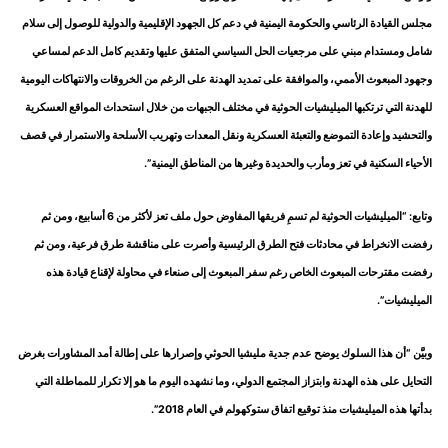
مجلس القيادة الرئاسي والحكومة اليمنية في دعم كل الجهود الإقليمية والدولية للوصول إلى سلام
شامل ومستدام مبني على مرجعيات الحل السياسي المتفق عليها وتقديم كامل الدعم لمساعي
وجهود المبعوث الأممي، والموافقة على تمديد الهدنة على الرغم من الخروقات والانتهاكات اليومية
للهدنة التي ترتكبها الميليشيات الحوثية في مختلف الجبهات من خلال استحداث المواقع العسكرية
والتحشيد وإعادة التموضع والتعبئة العسكرية ونقل المعدات وتهريب الأسلحة والاستمرار في قصف
الأحياء السكنية في تعز ومأرب والحديدة وغيرها من المناطق اليمنية”.
وتابع: “الميليشيات الحوثية لم تسمِ فريقها المفاوض حول ملف تعز لأكثر من 6 أسابيع، ومن ثم
رفضت الانخراط في محادثات فتح الطرق الرئيسية وأصرت على مناقشة طرق فرعية، ومن ثم
رفضت مقترحات المبعوث الخاص رغم سفر المبعوث إلى صنعاء في محاولة لإقناع قيادة هذه
الميليشيات”.
وبيَّن “أن هذا السلوك يوضح عدم جدية مليشيا الحوثي وإصرارها على إطالة أمد المشاورات بغرض
التحايل على هذه الهدنة وابتزاز المجتمع الدولي، وما نشهده اليوم ما هو إلا تكرار للمماطلة التي
بدأتها هذه الميليشيات منذ توقيع اتفاق ستوكهولم في العام 2018”.