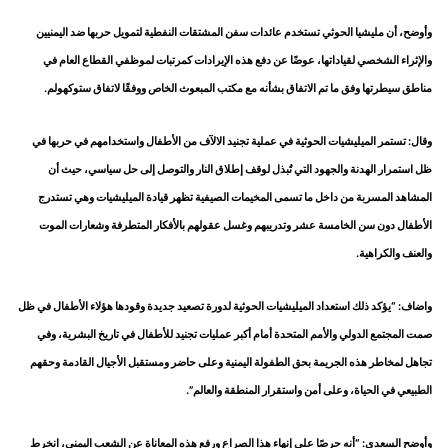
وأوضح، أن مليشيا الحوثي تستخدم عائدات سفن المشتقات النفطية لتمويل حربها ضد اليمنيين
والإثراء الشخصي لقياداتها، عوضًا عن دفع هذه الإيرادات كمرتبات لموظفي القطاع العام في
مناطق سيطرتها وفق ما تم الاتفاق بشأنه مع مكتب المبعوث الخاص ووفقًا لاتفاق ستوكهولم.
وقال: تستمر الميليشيات الحوثية في عملية تجنيد الالآف من الأطفال واستخدامهم في حربها في
ظل استمرار الهدنة والجهود التي تُبذل لوقف إطلاق النار والتوصل إلى حل سياسي، حيث أن
المشاهد المسربة من داخل ما تسمى المخيمات الصيفية تظهر قيادة الميليشيات وهي تستدرج
الأطفال دون سن الخامسة عشر وتدريبهم وغسل عقولهم بالأفكار المتطرفة وشعارات الموت
والعنف والكراهية.
واضاف: “يؤكد ذلك استعداد الميليشيات الحوثية لدورة تصعيد جديدة وقودها هؤلاء الأطفال في ظل
صمت المجتمع الدولي والأمم المتحدة أمام أكبر عمليات تجنيد للأطفال في تاريخ البشرية، وفي
تجاهل لمخاطر هذه الجريمة بحق الطفولة اليمنية وعلى حاضر ومستقبل الأجيال القادمة وحقهم
الطبيعي في الحياة، وعلى أمن واستقرار المنطقة والعالم”.
وأوضح السعدي: “أنه حرصًا على إنهاء هذا الصراع ورفع هذه المعاناة عن الشعب اليمني، انخرط