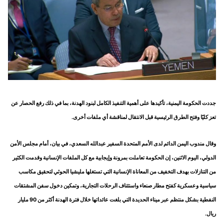
جددت الحكومة اليمنية، تأكيدها على أهمية التنفيذ الكامل لبنود الهدنة، بما في ذلك رفع الحصار عن
تعز كليًا وفتح الطرق الرئيسية قبل الانتقال لمناقشة أي ملفات أخرى.
وقال مندوب اليمن الدائم لدى الأمم المتحدة السفير عبدالله السعدي، في بيان، أمام مجلس الأمن
الدولي، اليوم الاثنين، إن الحكومة تعاملت بمرونة وإيجابية مع كل الملفات الإنسانية وقدمت الكثير
من التنازلات بهدف التخفيف من المعاناة الإنسانية التي تستغلها مليشيا الحوثي لتحقيق مكاسب
سياسية وعسكرية كفتح مطار صنعاء واستئناف الرحلات التجارية، وتمكين دخول سفن المشتقات
النفطية بشكل منتظم عبر ميناء الحديدة التي بلغت عائداتها خلال فترة الهدنة أكثر من 90 مليار
ريال.