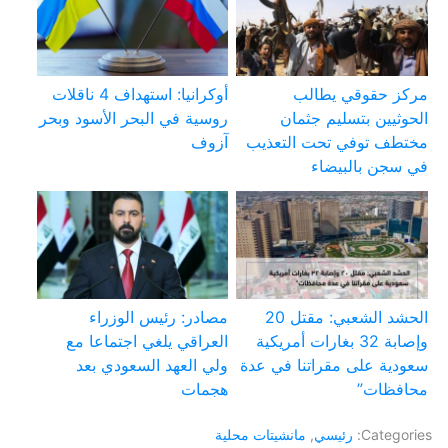
مركز حقوقي يطالب
أوكرانيا: استهداف 4 ناقلات
الحوثيين بتسليم جثمان
روسية في البحر الأسود وبحر
مختطف توفي تحت التعذيب
آزوف
في سجن بالبيضاء
الحشد الشعبي: مقتل 20
مصادر: رئيس الوزراء
وإصابة 32 بغارات أمريكية
العراقي يلغي اجتماعا مع
سعودية على مقراتنا في عدة
ولي العهد السعودي بعد
محافظات”
هجمات
Categories:
رئيسي
,
مانشيتات محلية