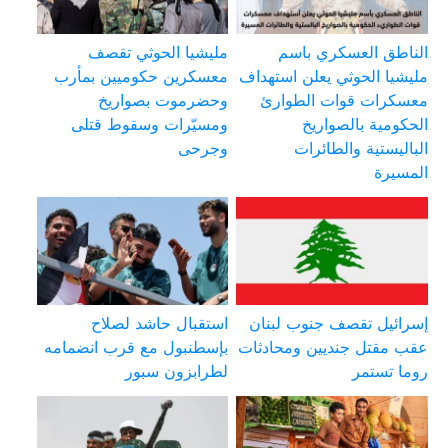
الناطق العسكري باسم
مليشيا الحوثي تقصف
مليشيا الحوثي يعلن استهداف
معسكرين حكوميين بمأرب
معسكرات قوات الطوارئ
وحضرموت بصواريخ
الحكومية بالصواريخ
ومسيّرات وسقوط قتلى
الباليستية والطائرات
وجرحى
المسيرة
إسرائيل تقصف جنوب لبنان
استقبال حاشد لصلاح
عقب مقتل جنديين ومحادثات
بإسطنبول مع قرب انضمامه
روما تستمر
لطرابزون سبور