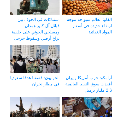
الفاو: العالم سيواجه موجة
اشتباكات في الجوف بين
ارتفاع جديدة في أسعار
قبائل آل كثير همدان
المواد الغذائية
ومسلحي الحوثي على خلفية
نزاع أرضي وسقوط جرحى
أرامكو: حرب أمريكا وإيران
الحوثيون: قصفنا هدفا سعوديا
أفقدت سوق النفط العالمية
في مطار نجران
2.6 مليار برميل