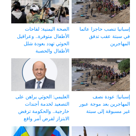
إسبانيا تنصب حاجزا عائما
الصحة اليمنية: لقاحات
في سبتة عقب تدفق
الأطفال متوفرة.. وعراقيل
المهاجرين
الحوثي تهدد بعودة شلل
الأطفال والحصبة
إسبانيا: عودة نصف
العليمي: الحوثي يراهن على
المهاجرين بعد موجة عبور
التصعيد لخدمة أجندات
غير مسبوقة إلى سبتة
خارجية.. والحكومة ترفض
الابتزاز لفرض أمر واقع