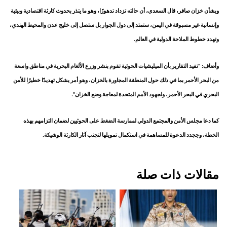
وبشأن خزان صافر، قال السعدي، أن حالته تزداد تدهورًا، وهو ما يتذر بحدوث كارثة اقتصادية وبيئية
وإنسانية غير مسبوقة في اليمن، ستمتد إلى دول الجوار بل ستصل إلى خليج عدن والمحيط الهندي،
وتهدد خطوط الملاحة الدولية في العالم.
وأضاف: “تفيد التقارير بأن الميليشيات الحوثية تقوم بنشر وزرع الألغام البحرية في مناطق واسعة
من البحر الأحمر بما في ذلك حول المنطقة المجاورة بالخزان، وهو أمر يشكل تهديدًا خطيرًا للأمن
البحري في البحر الأحمر، ولجهود الأمم المتحدة لمعاجة وضع الخزان”.
كما دعا مجلس الأمن والمجتمع الدولي لممارسة الضغط على الحوثيين لضمان التزامهم بهذه
الخطة، وججدد الدعوة للمساهمة في استكمال تمويلها لتجنب آثار الكارثة الوشيكة.
مقالات ذات صلة