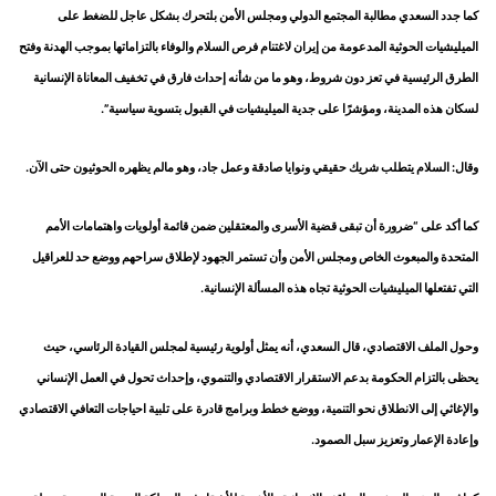
كما جدد السعدي مطالبة المجتمع الدولي ومجلس الأمن بلتحرك بشكل عاجل للضغط على
الميليشيات الحوثية المدعومة من إيران لاغتنام فرص السلام والوفاء بالتزاماتها بموجب الهدنة وفتح
الطرق الرئيسية في تعز دون شروط، وهو ما من شأنه إحداث فارق في تخفيف المعاناة الإنسانية
لسكان هذه المدينة، ومؤشرًا على جدية الميليشيات في القبول بتسوية سياسية”.
وقال: السلام يتطلب شريك حقيقي ونوايا صادقة وعمل جاد، وهو مالم يظهره الحوثيون حتى الآن.
كما أكد على “ضرورة أن تبقى قضية الأسرى والمعتقلين ضمن قائمة أولويات واهتمامات الأمم
المتحدة والمبعوث الخاص ومجلس الأمن وأن تستمر الجهود لإطلاق سراحهم ووضع حد للعراقيل
التي تفتعلها الميليشيات الحوثية تجاه هذه المسألة الإنسانية.
وحول الملف الاقتصادي، قال السعدي، أنه يمثل أولوية رئيسية لمجلس القيادة الرئاسي، حيث
يحظى بالتزام الحكومة بدعم الاستقرار الاقتصادي والتنموي، وإحداث تحول في العمل الإنساني
والإغاثي إلى الانطلاق نحو التنمية، ووضع خطط وبرامج قادرة على تلبية احياجات التعافي الاقتصادي
وإعادة الإعمار وتعزيز سبل الصمود.