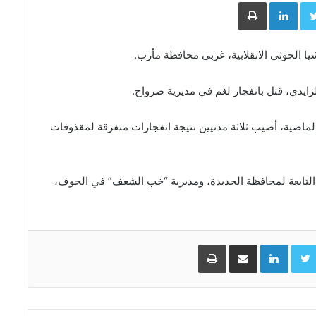
Face
Twitter
LinkedIn
طباعة
يا الحوثي الانقلابية، غربي محافظة مأرب.
زايدي، قتل بانفجار لغم في مديرية صرواح.
ماضية، أصيب ثلاثة مدنيين نتيجة انفجارات متفرقة لمقذوفات
التابعة لمحافظة الحديدة، ومديرية “خب الشعف” في الجوف،
Facebo
Twitter
LinkedIn
مشاركة عبر البريد
طباعة