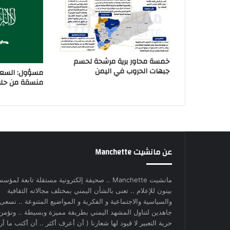
خمسة محاور برية مرشحة لحسم
جبهات الحروب في اليمن
مسؤول: السعو
منسقة من حلفا
عن مانشيت Manchette
مانشيت Manchette .. صحيفة إلكترونية مستقلة تابعة لمؤس
بينون للإعلام .. تعنى بالشأن اليمني بمختلف مجالاته الثقافية
والسياسية والاجتماعية و الفكرية و المواضيع المتنوعة .. نسعى
جاهدين لتناول المشهد اليمني بطريقة مميزة وبسيطة .. ونؤمن
حرية التعبير لا قيود لها شعارنا ( أن أعرف أكثر .. أن أكتب ما أري