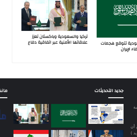
تركيا والسعودية وباكستان تعزز
علاقاتها الأمنية عبر اتفاقية دفاع
دية تتوقع هجمات
ء لإيران
جديد التحديثات
مانشيت 
سة
 أن
د )