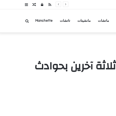
RSS
تسجيل
مقال
عمود
الدخول
عشوائي
جانبي
بحث
ماتشات
مانشيتات
تاتشات
Manchette
عن
اثة آخرين بحوادث