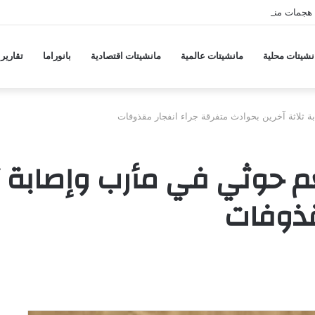
هجمات منسقة من حلفاء لإيران
نشيتات محلية
مانشيتات عالمية
مانشيتات اقتصادية
بانوراما
تقارير
 ثلاثة آخرين بحوادث متفرقة جراء انفجار مقذوفات
م حوثي في مأرب وإصابة ثل
قذوفات